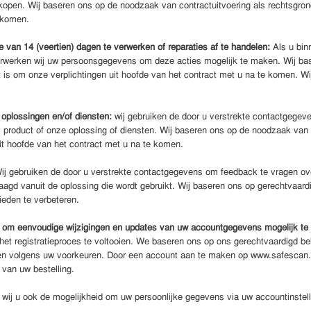
open. Wij baseren ons op de noodzaak van contractuitvoering als rechtsgrond
e komen.
van 14 (veertien) dagen te verwerken of reparaties af te handelen:
Als u bi
 verwerken wij uw persoonsgegevens om deze acties mogelijk te maken. Wij ba
t is om onze verplichtingen uit hoofde van het contract met u na te komen. W
 oplossingen en/of diensten:
wij gebruiken de door u verstrekte contactgege
 product of onze oplossing of diensten. Wij baseren ons op de noodzaak van 
uit hoofde van het contract met u na te komen.
ij gebruiken de door u verstrekte contactgegevens om feedback te vragen ove
agd vanuit de oplossing die wordt gebruikt. Wij baseren ons op gerechtvaard
bieden te verbeteren.
 om eenvoudige wijzigingen en updates van uw accountgegevens mogelijk t
het registratieproces te voltooien. We baseren ons op ons gerechtvaardigd be
ren volgens uw voorkeuren. Door een account aan te maken op www.safescan.c
 van uw bestelling.
ij u ook de mogelijkheid om uw persoonlijke gegevens via uw accountinstelli