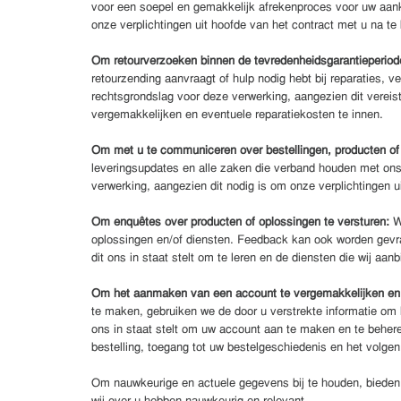
voor een soepel en gemakkelijk afrekenproces voor uw aank
onze verplichtingen uit hoofde van het contract met u na t
Om retourverzoeken binnen de tevredenheidsgarantieperiode 
retourzending aanvraagt of hulp nodig hebt bij reparaties,
rechtsgrondslag voor deze verwerking, aangezien dit vereis
vergemakkelijken en eventuele reparatiekosten te innen.
Om met u te communiceren over bestellingen, producten of
leveringsupdates en alle zaken die verband houden met ons
verwerking, aangezien dit nodig is om onze verplichtingen 
Om enquêtes over producten of oplossingen te versturen:
W
oplossingen en/of diensten. Feedback kan ook worden gevra
dit ons in staat stelt om te leren en de diensten die wij aan
Om het aanmaken van een account te vergemakkelijken en
te maken, gebruiken we de door u verstrekte informatie om 
ons in staat stelt om uw account aan te maken en te behe
bestelling, toegang tot uw bestelgeschiedenis en het volgen
Om nauwkeurige en actuele gegevens bij te houden, bieden w