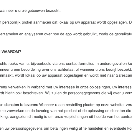
wanneer u onze gebouwen bezoekt.
 persoonlijk profiel aanmaken dat lokaal op uw apparaat wordt opgeslagen. D
erzamelen en analyseren over hoe de app wordt gebruikt, zoals de gebruiksfreq
N WAAROM?
htstreeks van u, bijvoorbeeld via ons contactformulier. In andere gevallen 
anneer u een beoordeling over ons achterlaat of wanneer u ons bedrijf bezoe
aanmaakt, wordt lokaal op uw apparaat opgeslagen en wordt niet naar Safesca
evens verwerken in verband met uw interesse in onze oplossingen, uw intere
ordt hierin ook beschreven. Wij zullen de persoonsgegevens die wij over u ver
n diensten te leveren:
Wanneer u een bestelling plaatst op onze website, v
gen te verwerken en de levering van het product of de oplossing en diensten d
king, aangezien dit nodig is om onze verplichtingen uit hoofde van het contr
en uw persoonsgegevens om betalingen veilig af te handelen en eventuele kor