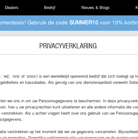
Dealers
Bedrijf
Nieuws & Blogs
K
omerdeals! Gebruik de code
SUMMER10
voor 10% kortin
PRIVACYVERKLARING
wij’, ‘ons’ of ‘onze’) is een wereldwijd opererend bedrijf dat zich toelegt op 
, geldtellers en kassalades. Als gevolg van ons dienstenaanbod verwerkt Sa
ten we ons in om uw Persoonsgegevens te beschermen. In deze privacyverklari
, hoe u uw privacyrechten kunt uitoefenen en alle andere informatie die vo
t te verstrekken. Als u echter vragen heeft over ons gebruik van uw Persoons
actgegevens.
atie verstrekken op het moment dat we uw gegevens verzamelen. Bijvoorbeeld