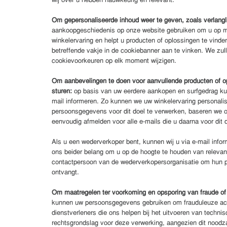
wij over u hebben nauwkeurig en relevant.
Om gepersonaliseerde inhoud weer te geven, zoals verlanglij
aankoopgeschiedenis op onze website gebruiken om u op maa
winkelervaring en helpt u producten of oplossingen te vinde
betreffende vakje in de cookiebanner aan te vinken. We zu
cookievoorkeuren op elk moment wijzigen.
Om aanbevelingen te doen voor aanvullende producten of opl
sturen:
op basis van uw eerdere aankopen en surfgedrag kunn
mail informeren. Zo kunnen we uw winkelervaring personali
persoonsgegevens voor dit doel te verwerken, baseren we on
eenvoudig afmelden voor alle e-mails die u daarna voor dit 
Als u een wederverkoper bent, kunnen wij u via e-mail infor
ons beider belang om u op de hoogte te houden van releva
contactpersoon van de wederverkopersorganisatie om hun per
ontvangt.
Om maatregelen ter voorkoming en opsporing van fraude of 
kunnen uw persoonsgegevens gebruiken om frauduleuze acti
dienstverleners die ons helpen bij het uitvoeren van techn
rechtsgrondslag voor deze verwerking, aangezien dit noodza