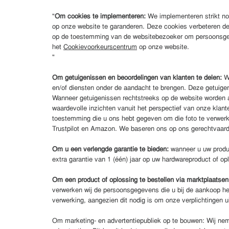
"
Om cookies te implementeren:
We implementeren strikt noo
op onze website te garanderen. Deze cookies verbeteren de
op de toestemming van de websitebezoeker om persoonsgege
het
Cookievoorkeurscentrum
op onze website.
"
Om getuigenissen en beoordelingen van klanten te delen:
W
en/of diensten onder de aandacht te brengen. Deze getuigen
Wanneer getuigenissen rechtstreeks op de website worden 
waardevolle inzichten vanuit het perspectief van onze klante
toestemming die u ons hebt gegeven om die foto te verwerk
Trustpilot en Amazon. We baseren ons op ons gerechtvaard
Om u een verlengde garantie te bieden:
wanneer u uw produc
extra garantie van 1 (één) jaar op uw hardwareproduct of op
Om een product of oplossing te bestellen via marktplaatse
verwerken wij de persoonsgegevens die u bij de aankoop heb
verwerking, aangezien dit nodig is om onze verplichtingen u
Om marketing- en advertentiepubliek op te bouwen: Wij neme