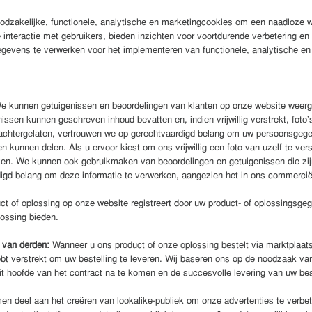
dzakelijke, functionele, analytische en marketingcookies om een naadloze we
 interactie met gebruikers, bieden inzichten voor voortdurende verbetering
vens te verwerken voor het implementeren van functionele, analytische en m
e kunnen getuigenissen en beoordelingen van klanten op onze website weer
issen kunnen geschreven inhoud bevatten en, indien vrijwillig verstrekt, fot
achtergelaten, vertrouwen we op gerechtvaardigd belang om uw persoonsgege
n kunnen delen. Als u ervoor kiest om ons vrijwillig een foto van uzelf te ver
en. We kunnen ook gebruikmaken van beoordelingen en getuigenissen die zijn
igd belang om deze informatie te verwerken, aangezien het in ons commercië
t of oplossing op onze website registreert door uw product- of oplossingsg
lossing bieden.
n van derden:
Wanneer u ons product of onze oplossing bestelt via marktplaa
t verstrekt om uw bestelling te leveren. Wij baseren ons op de noodzaak van
it hoofde van het contract na te komen en de succesvolle levering van uw bes
n deel aan het creëren van lookalike-publiek om onze advertenties te verbete