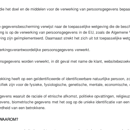
die het doel en de middelen voor de verwerking van persoonsgegevens bepaalt
 gegevensbescherming verwijst naar de toepasselijke wetgeving die de besc
ssing is op de verwerking van persoonsgegevens in de EU, zoals de Algemene
g zijn geïmplementeerd. Daarnaast strekt het zich uit tot toepasselijke wetg
werkingsverantwoordelijke persoonsgegevens verwerkt.
onsgegevens worden verwerkt, in dit geval met name de klant, websitebezoeke
etrekking heeft op een geïdentificeerde of identificeerbare natuurlijke persoon
ifiek zijn voor de fysieke, fysiologische, genetische, mentale, economische, cu
ens waaruit de raciale of etnische afkomst, politieke opvattingen, religieuze
evens, biometrische gegevens met het oog op de unieke identificatie van een
rdheid van een betrokkene.
 WAAROM?