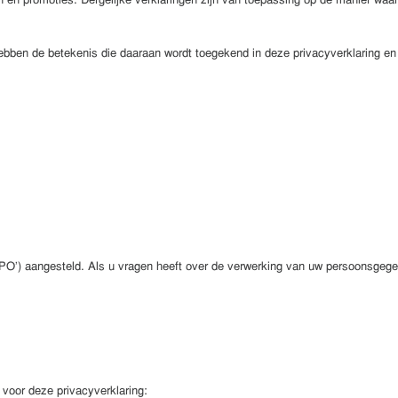
n promoties. Dergelijke verklaringen zijn van toepassing op de manier waar
ebben de betekenis die daaraan wordt toegekend in deze privacyverklaring en 
O’) aangesteld. Als u vragen heeft over de verwerking van uw persoonsgege
n voor deze privacyverklaring: