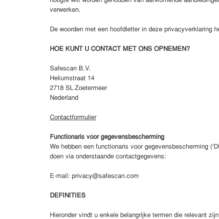
hoogte wilt worden gehouden van aankomende aanbiedingen e
verwerken.
De woorden met een hoofdletter in deze privacyverklaring h
HOE KUNT U CONTACT MET ONS OPNEMEN?
Safescan B.V.
Heliumstraat 14
2718 SL Zoetermeer
Nederland
Contactformulier
Functionaris voor gegevensbescherming
We hebben een functionaris voor gegevensbescherming (‘DP
doen via onderstaande contactgegevens:
E-mail: privacy@safescan.com
DEFINITIES
Hieronder vindt u enkele belangrijke termen die relevant zij