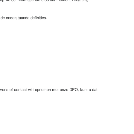
op we de informatie die u op dat moment verstrekt,
de onderstaande definities.
vens of contact wilt opnemen met onze DPO, kunt u dat