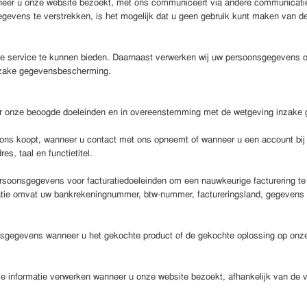
er u onze website bezoekt, met ons communiceert via andere communicatie
gevens te verstrekken, is het mogelijk dat u geen gebruik kunt maken van de
 service te kunnen bieden. Daarnaast verwerken wij uw persoonsgegevens om
inzake gegevensbescherming.
oor onze beoogde doeleinden en in overeenstemming met de wetgeving inzak
ons koopt, wanneer u contact met ons opneemt of wanneer u een account bij 
s, taal en functietitel.
soonsgegevens voor facturatiedoeleinden om een nauwkeurige facturering te 
ie omvat uw bankrekeningnummer, btw-nummer, factureringsland, gegevens met 
sgegevens wanneer u het gekochte product of de gekochte oplossing op onze 
 informatie verwerken wanneer u onze website bezoekt, afhankelijk van de voo