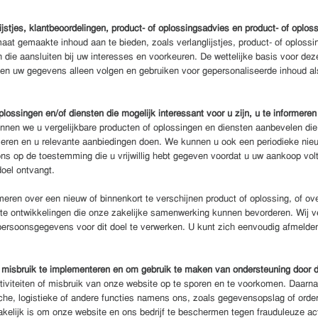
stjes, klantbeoordelingen, product- of oplossingsadvies en product- of oploss
t gemaakte inhoud aan te bieden, zoals verlanglijstjes, product- of oplossin
n die aansluiten bij uw interesses en voorkeuren. De wettelijke basis voor de
llen uw gegevens alleen volgen en gebruiken voor gepersonaliseerde inhoud 
ossingen en/of diensten die mogelijk interessant voor u zijn, u te informeren
en we u vergelijkbare producten of oplossingen en diensten aanbevelen die a
seren en u relevante aanbiedingen doen. We kunnen u ook een periodieke nie
s op de toestemming die u vrijwillig hebt gegeven voordat u uw aankoop volt
doel ontvangt.
meren over een nieuw of binnenkort te verschijnen product of oplossing, of ov
nte ontwikkelingen die onze zakelijke samenwerking kunnen bevorderen. Wij
soonsgegevens voor dit doel te verwerken. U kunt zich eenvoudig afmelden of 
misbruik te implementeren en om gebruik te maken van ondersteuning door de
viteiten of misbruik van onze website op te sporen en te voorkomen. Daar
ische, logistieke of andere functies namens ons, zoals gegevensopslag of ord
kelijk is om onze website en ons bedrijf te beschermen tegen frauduleuze ac