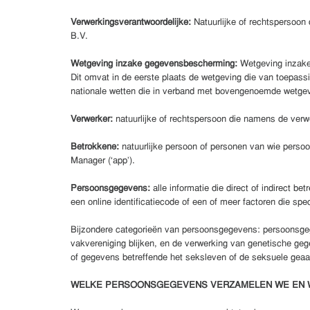
Verwerkingsverantwoordelijke:
Natuurlijke of rechtspersoon 
B.V.
Wetgeving inzake gegevensbescherming:
Wetgeving inzake
Dit omvat in de eerste plaats de wetgeving die van toepa
nationale wetten die in verband met bovengenoemde wetgevin
Verwerker:
natuurlijke of rechtspersoon die namens de ver
Betrokkene:
natuurlijke persoon of personen van wie perso
Manager (‘app’).
Persoonsgegevens:
alle informatie die direct of indirect b
een online identificatiecode of een of meer factoren die spec
Bijzondere categorieën van persoonsgegevens: persoonsgegev
vakvereniging blijken, en de verwerking van genetische geg
of gegevens betreffende het seksleven of de seksuele geaa
WELKE PERSOONSGEGEVENS VERZAMELEN WE EN