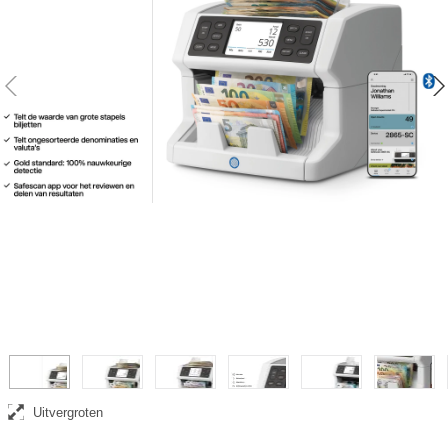
Safescan 2865-SC biljettelmachine met waardetelling
Uitvergroten