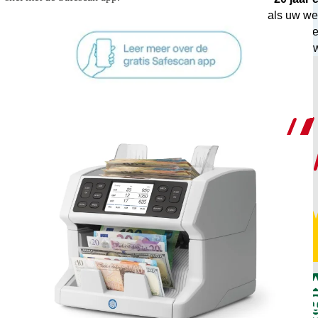
als uw we
exper
geldver