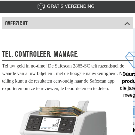
GRATIS VERZENDING
OVERZICHT
TEL. CONTROLEER. MANAGE.
Tel uw geld in no-time! De Safescan 2865-SC telt razendsnel de
waarde van al uw biljetten - met de hoogste nauwkeurigheid. Na de
Duur
telling kunt u de resultaten eenvoudig naar de Safescan app
prod
die ja
exporteren om ze te reviewen, te beoordelen en te delen.
meeg
100% nau
resul