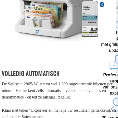
getest bij
ban
De ni
techn
met grati
upda
VOLLEDIG AUTOMATISCH
Profes
sup
De Safescan 2865-SC telt tot wel 1.200 ongesorteerde biljetten per
van onz
minuut. Het herkent zelfs automatisch verschillende valuta's en
expe
denominaties - en telt ze allemaal tegelijk.
Klaar met tellen? Exporteer en manage uw resultaten gemakkelijk en
snel met de Safescan app.
20 jaar 