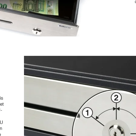
is
et
J-
 U
in
e