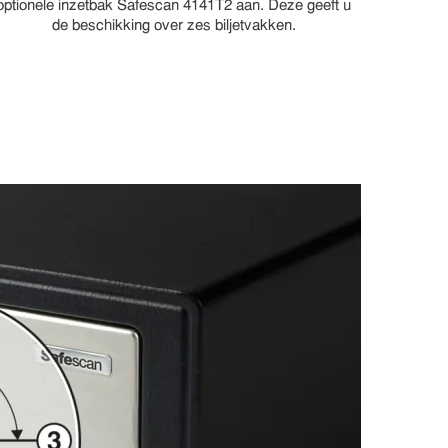
optionele inzetbak Safescan 4141T2 aan. Deze geeft u
de beschikking over zes biljetvakken.