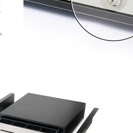
n
.
n