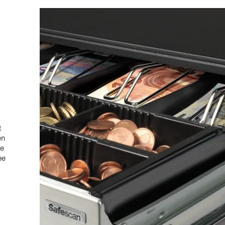
t
en
ze
ee