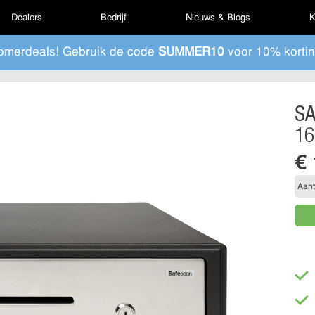
Dealers
Bedrijf
Nieuws & Blogs
K
omerdeals! Gebruik de code
SUMMER10
voor 10% kortin
S
16
€