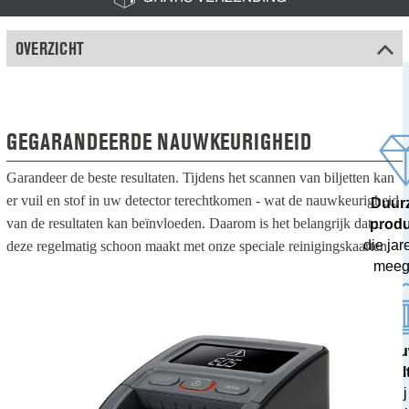
OVERZICHT
GEGARANDEERDE NAUWKEURIGHEID
Garandeer de beste resultaten. Tijdens het scannen van biljetten kan
er vuil en stof in uw detector terechtkomen - wat de nauwkeurigheid
Duur
van de resultaten kan beïnvloeden. Daarom is het belangrijk dat u
prod
die ja
deze regelmatig schoon maakt met onze speciale reinigingskaarten.
meeg
100% nau
resul
getest bij