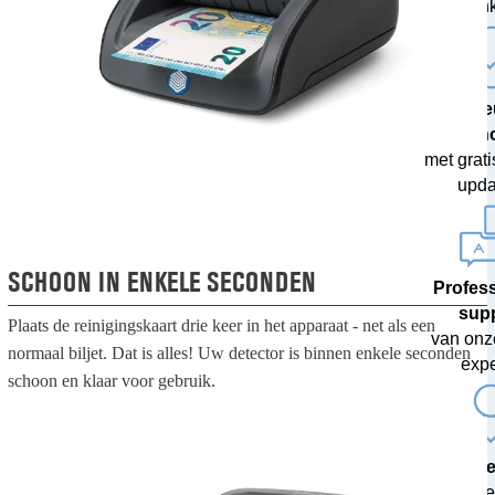
ban
De ni
techn
met grati
upda
SCHOON IN ENKELE SECONDEN
Profes
sup
Plaats de reinigingskaart drie keer in het apparaat - net als een
van onz
normaal biljet. Dat is alles! Uw detector is binnen enkele seconden
expe
schoon en klaar voor gebruik.
20 jaar 
als uw we