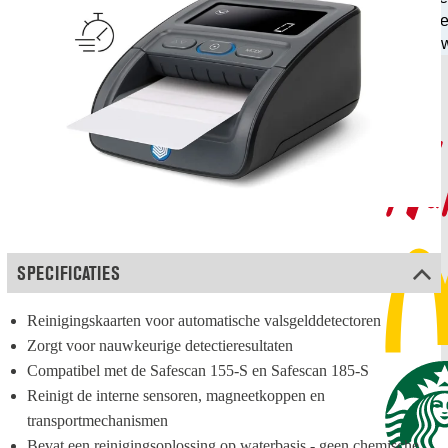
exper
geldver
SPECIFICATIES
Reinigingskaarten voor automatische valsgelddetectoren
Zorgt voor nauwkeurige detectieresultaten
Compatibel met de Safescan 155-S en Safescan 185-S
Reinigt de interne sensoren, magneetkoppen en 
transportmechanismen
Bevat een reinigingsoplossing op waterbasis - geen chemische 