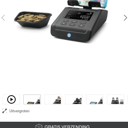
Geldtelweegschaal die de waarde telt van munten en gesorteerde
bankbiljetten voor alle vooraf geïnstalleerde valuta's
Video
Uitvergroten
GRATIS VERZENDING