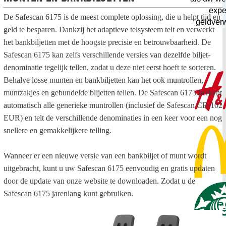
exper
De Safescan 6175 is de meest complete oplossing, die u helpt tijd en
geldver
geld te besparen. Dankzij het adaptieve telsysteem telt en verwerkt
het bankbiljetten met de hoogste precisie en betrouwbaarheid. De
Safescan 6175 kan zelfs verschillende versies van dezelfde biljet-
denominatie tegelijk tellen, zodat u deze niet eerst hoeft te sorteren.
Behalve losse munten en bankbiljetten kan het ook muntrollen,
muntzakjes en gebundelde biljetten tellen. De Safescan 6175 herkent
automatisch alle generieke muntrollen (inclusief de Safescan CR-102
EUR) en telt de verschillende denominaties in een keer voor een nog
snellere en gemakkelijkere telling.
Wanneer er een nieuwe versie van een bankbiljet of munt wordt
uitgebracht, kunt u uw Safescan 6175 eenvoudig en gratis updaten
door de update van onze website te downloaden. Zodat u de
Safescan 6175 jarenlang kunt gebruiken.