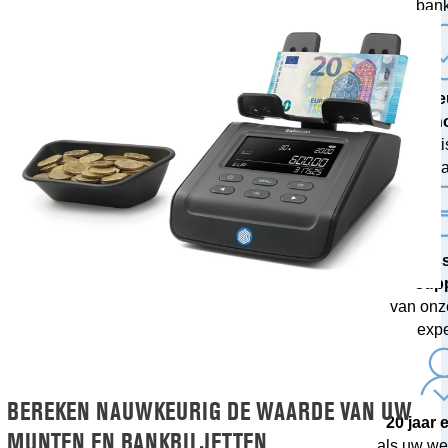
ban
De ni
techn
met grati
upda
Profes
sup
van onz
expe
BEREKEN NAUWKEURIG DE WAARDE VAN UW
20 jaar 
MUNTEN EN BANKBILJETTEN
als uw we