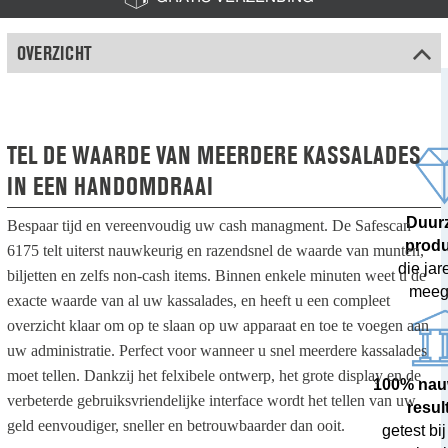
OVERZICHT
TEL DE WAARDE VAN MEERDERE KASSALADES
IN EEN HANDOMDRAAI
Duur
Bespaar tijd en vereenvoudig uw cash managment. De Safescan
prod
6175 telt uiterst nauwkeurig en razendsnel de waarde van munten,
die ja
biljetten en zelfs non-cash items. Binnen enkele minuten weet u de
meeg
exacte waarde van al uw kassalades, en heeft u een compleet
overzicht klaar om op te slaan op uw apparaat en toe te voegen aan
uw administratie. Perfect voor wanneer u snel meerdere kassalades
moet tellen. Dankzij het felxibele ontwerp, het grote display en de
100% nau
verbeterde gebruiksvriendelijke interface wordt het tellen van uw
resul
geld eenvoudiger, sneller en betrouwbaarder dan ooit.
getest bij