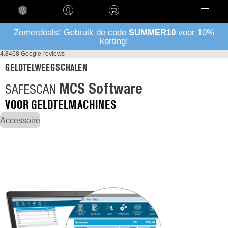
Taal
Zomerdeals! Gebruik de code
SUMMER10
voor 10%
korting!
4.8
468 Google-reviews
GELDTELWEEGSCHALEN
MCS Software
SAFESCAN
VOOR GELDTELMACHINES
Accessoire