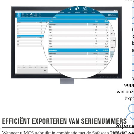
ban
De ni
techn
met grati
upda
Profes
sup
van onz
expe
EFFICIËNT EXPORTEREN VAN SERIENUMMERS
20 jaar 
Wanneer u MCS gebruikt in combinatie met de Safescan 2985-SC,
als uw we