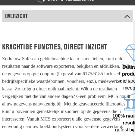
OVERZICHT
KRACHTIGE FUNCTIES, DIRECT INZICHT
Zodra uw Safescan geldtelmachine klaar is met tellen, kunt u de
resultaten naar de software exporteren, bekijken en afdrukken. Splits
Duur
de gegevens op per coupure (in geval van 6175/6185 inclusief
prod
die ja
bedrijfsspecifieke waardebonnen, vouchers, enz.), medewerker of
meeg
kassa. Zo krijgt u direct optimaal inzicht. Wilt u de resultaten
vergelijken met die van andere dagen? Geen probleem. MCS houdt
al uw gegevens nauwkeurig bij. Met de geavanceerde filteropties
kunt u bovendien gemakkelijk inzoomen op de gegevens die u
100% nau
interesseren. Vanuit MCS exporteert u alle gewenste gegevens
resul
eenvoudig naar uw boekhoudsysteem voor verdere verwerking.
getest bij