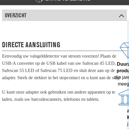
OVERZICHT
DIRECTE AANSLUITING
Eenvoudig uw valsgelddetector van stroom voorzien! Plaats de
USB-A converter op de USB kabel van uw Safescan 45 LED,
Duur
Safescan 55 LED of Safescan 75 LED en sluit deze aan op de
prod
die ja
adapter. Steek de stekker in het stopcontact en u kunt aan de slag!
meeg
U kunt onze adapter ook gebruiken om andere apparaten op te
laden, zoals uw barcodescanners, telefoons en tablets.
100% nau
resul
getest bij