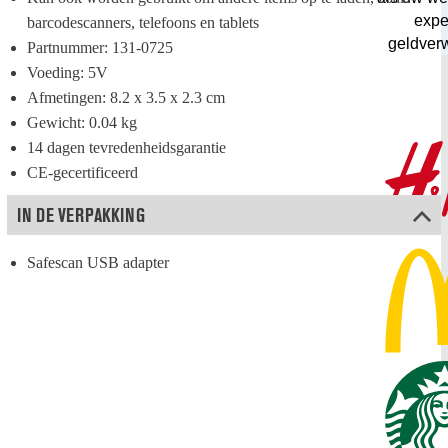
exper
barcodescanners, telefoons en tablets
geldver
Partnummer: 131-0725
Voeding: 5V
Afmetingen: 8.2 x 3.5 x 2.3 cm
Gewicht: 0.04 kg
14 dagen tevredenheidsgarantie
CE-gecertificeerd
IN DE VERPAKKING
Safescan USB adapter