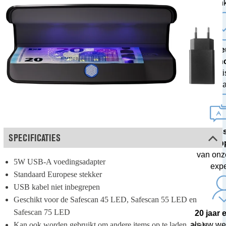
ban
De ni
techn
met grati
upda
Profes
SPECIFICATIES
sup
van onz
5W USB-A voedingsadapter
expe
Standaard Europese stekker
USB kabel niet inbegrepen
Geschikt voor de Safescan 45 LED, Safescan 55 LED en 
Safescan 75 LED
20 jaar 
Kan ook worden gebruikt om andere items op te laden, zoals 
als uw we