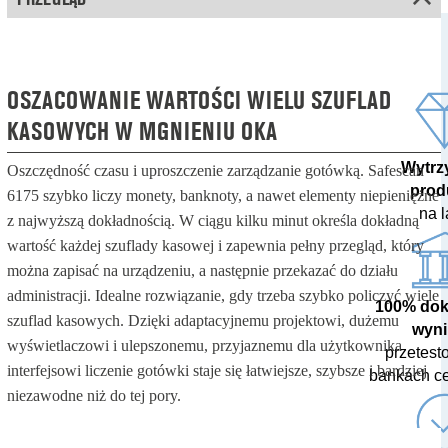
OSZACOWANIE WARTOŚCI WIELU SZUFLAD
KASOWYCH W MGNIENIU OKA
Wytrz
Oszczędność czasu i uproszczenie zarządzanie gotówką. Safescan
prod
6175 szybko liczy monety, banknoty, a nawet elementy niepieniężne
na l
z najwyższą dokładnością. W ciągu kilku minut określa dokładną
wartość każdej szuflady kasowej i zapewnia pełny przegląd, który
można zapisać na urządzeniu, a następnie przekazać do działu
administracji. Idealne rozwiązanie, gdy trzeba szybko policzyć wiele
100% dok
szuflad kasowych. Dzięki adaptacyjnemu projektowi, dużemu
wyn
wyświetlaczowi i ulepszonemu, przyjaznemu dla użytkownika
przetes
interfejsowi liczenie gotówki staje się łatwiejsze, szybsze i bardziej
bankach ce
niezawodne niż do tej pory.