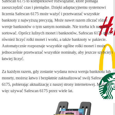
Safescan 6175 to kompleksowe rozwiązanie, które pomaga
zaoszczędzić czas i pieniądze. Dzięki adaptacyjnemu systemowi
liczenia Safescan 6175 może ważyć i przetwarzać wszystkie
banknoty z najwyższą precyzją. Może nawet razem zliczać różne
wersje banknotów o tym samym nominale. Nie trzeba ich najpierw
sortować. Oprócz luźnych monet i banknotów, Safescan 6175 może
również liczyć rolki monet i worki, a także banknoty w pakiecie.
Automatycznie rozpoznaje wszystkie ogólne rolki monet i może
jednocześnie przetwarzać wszystkie nominały, aby jeszcze szybciej i
łatwiej liczyć.
Za każdym razem, gdy zostanie wydana nowa wersja banknotu lub
monety, możesz łatwo i bezpłatnie zaktualizować swój Safescan
6175, pobierając aktualizację z naszej strony internetowej. Możesz
więc używać Safescan 6175 przez wiele lat.