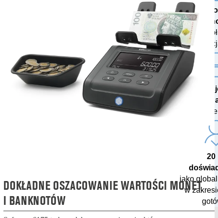
Najn
techn
z bezp
aktualizac
Profes
wspa
naszych e
20 
doświa
jako globa
DOKŁADNE OSZACOWANIE WARTOŚCI MONET
w zakresi
I BANKNOTÓW
gotó