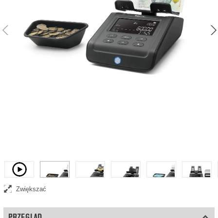
Waga do liczenia pieniędzy zlicza posortowane monety i banknoty
wszystkich zainstalowanych wcześniej walut
Wideo
Zwiększać
PRZEGLĄD