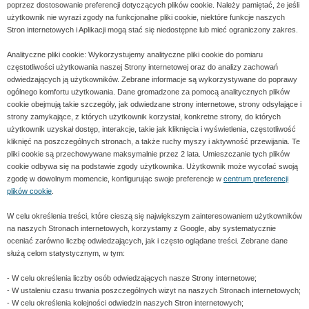
poprzez dostosowanie preferencji dotyczących plików cookie. Należy pamiętać, że jeśli
użytkownik nie wyrazi zgody na funkcjonalne pliki cookie, niektóre funkcje naszych
Stron internetowych i Aplikacji mogą stać się niedostępne lub mieć ograniczony zakres.
Analityczne pliki cookie: Wykorzystujemy analityczne pliki cookie do pomiaru
częstotliwości użytkowania naszej Strony internetowej oraz do analizy zachowań
odwiedzających ją użytkowników. Zebrane informacje są wykorzystywane do poprawy
ogólnego komfortu użytkowania. Dane gromadzone za pomocą analitycznych plików
cookie obejmują takie szczegóły, jak odwiedzane strony internetowe, strony odsyłające i
strony zamykające, z których użytkownik korzystał, konkretne strony, do których
użytkownik uzyskał dostęp, interakcje, takie jak kliknięcia i wyświetlenia, częstotliwość
kliknięć na poszczególnych stronach, a także ruchy myszy i aktywność przewijania. Te
pliki cookie są przechowywane maksymalnie przez 2 lata. Umieszczanie tych plików
cookie odbywa się na podstawie zgody użytkownika. Użytkownik może wycofać swoją
zgodę w dowolnym momencie, konfigurując swoje preferencje w
centrum preferencji
plików cookie
.
W celu określenia treści, które cieszą się największym zainteresowaniem użytkowników
na naszych Stronach internetowych, korzystamy z Google, aby systematycznie
oceniać zarówno liczbę odwiedzających, jak i często oglądane treści. Zebrane dane
służą celom statystycznym, w tym:
- W celu określenia liczby osób odwiedzających nasze Strony internetowe;
- W ustaleniu czasu trwania poszczególnych wizyt na naszych Stronach internetowych;
- W celu określenia kolejności odwiedzin naszych Stron internetowych;