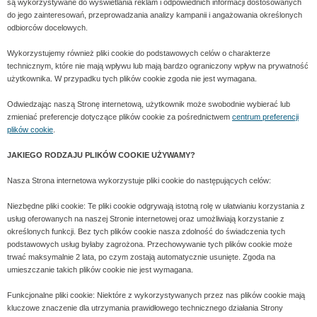
są wykorzystywane do wyświetlania reklam i odpowiednich informacji dostosowanych
do jego zainteresowań, przeprowadzania analizy kampanii i angażowania określonych
odbiorców docelowych.
Wykorzystujemy również pliki cookie do podstawowych celów o charakterze
technicznym, które nie mają wpływu lub mają bardzo ograniczony wpływ na prywatność
użytkownika. W przypadku tych plików cookie zgoda nie jest wymagana.
Odwiedzając naszą Stronę internetową, użytkownik może swobodnie wybierać lub
zmieniać preferencje dotyczące plików cookie za pośrednictwem
centrum preferencji
plików cookie
.
JAKIEGO RODZAJU PLIKÓW COOKIE UŻYWAMY?
Nasza Strona internetowa wykorzystuje pliki cookie do następujących celów:
Niezbędne pliki cookie: Te pliki cookie odgrywają istotną rolę w ułatwianiu korzystania z
usług oferowanych na naszej Stronie internetowej oraz umożliwiają korzystanie z
określonych funkcji. Bez tych plików cookie nasza zdolność do świadczenia tych
podstawowych usług byłaby zagrożona. Przechowywanie tych plików cookie może
trwać maksymalnie 2 lata, po czym zostają automatycznie usunięte. Zgoda na
umieszczanie takich plików cookie nie jest wymagana.
Funkcjonalne pliki cookie: Niektóre z wykorzystywanych przez nas plików cookie mają
kluczowe znaczenie dla utrzymania prawidłowego technicznego działania Strony