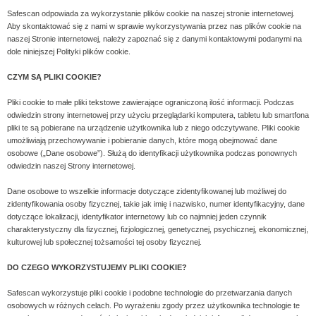
Safescan odpowiada za wykorzystanie plików cookie na naszej stronie internetowej.
Aby skontaktować się z nami w sprawie wykorzystywania przez nas plików cookie na
naszej Stronie internetowej, należy zapoznać się z danymi kontaktowymi podanymi na
dole niniejszej Polityki plików cookie.
CZYM SĄ PLIKI COOKIE?
Pliki cookie to małe pliki tekstowe zawierające ograniczoną ilość informacji. Podczas
odwiedzin strony internetowej przy użyciu przeglądarki komputera, tabletu lub smartfona
pliki te są pobierane na urządzenie użytkownika lub z niego odczytywane. Pliki cookie
umożliwiają przechowywanie i pobieranie danych, które mogą obejmować dane
osobowe („Dane osobowe”). Służą do identyfikacji użytkownika podczas ponownych
odwiedzin naszej Strony internetowej.
Dane osobowe to wszelkie informacje dotyczące zidentyfikowanej lub możliwej do
zidentyfikowania osoby fizycznej, takie jak imię i nazwisko, numer identyfikacyjny, dane
dotyczące lokalizacji, identyfikator internetowy lub co najmniej jeden czynnik
charakterystyczny dla fizycznej, fizjologicznej, genetycznej, psychicznej, ekonomicznej,
kulturowej lub społecznej tożsamości tej osoby fizycznej.
DO CZEGO WYKORZYSTUJEMY PLIKI COOKIE?
Safescan wykorzystuje pliki cookie i podobne technologie do przetwarzania danych
osobowych w różnych celach. Po wyrażeniu zgody przez użytkownika technologie te