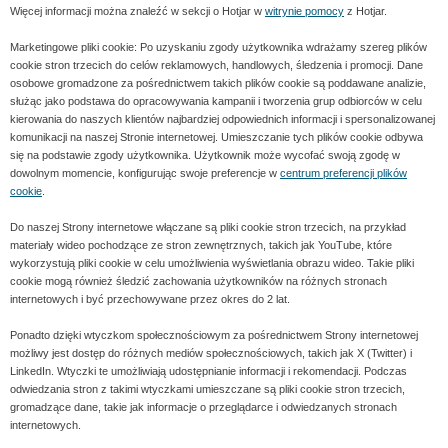
Więcej informacji można znaleźć w sekcji o Hotjar w
witrynie pomocy
z Hotjar.
Marketingowe pliki cookie: Po uzyskaniu zgody użytkownika wdrażamy szereg plików
cookie stron trzecich do celów reklamowych, handlowych, śledzenia i promocji. Dane
osobowe gromadzone za pośrednictwem takich plików cookie są poddawane analizie,
służąc jako podstawa do opracowywania kampanii i tworzenia grup odbiorców w celu
kierowania do naszych klientów najbardziej odpowiednich informacji i spersonalizowanej
komunikacji na naszej Stronie internetowej. Umieszczanie tych plików cookie odbywa
się na podstawie zgody użytkownika. Użytkownik może wycofać swoją zgodę w
dowolnym momencie, konfigurując swoje preferencje w
centrum preferencji plików
cookie
.
Do naszej Strony internetowe włączane są pliki cookie stron trzecich, na przykład
materiały wideo pochodzące ze stron zewnętrznych, takich jak YouTube, które
wykorzystują pliki cookie w celu umożliwienia wyświetlania obrazu wideo. Takie pliki
cookie mogą również śledzić zachowania użytkowników na różnych stronach
internetowych i być przechowywane przez okres do 2 lat.
Ponadto dzięki wtyczkom społecznościowym za pośrednictwem Strony internetowej
możliwy jest dostęp do różnych mediów społecznościowych, takich jak X (Twitter) i
LinkedIn. Wtyczki te umożliwiają udostępnianie informacji i rekomendacji. Podczas
odwiedzania stron z takimi wtyczkami umieszczane są pliki cookie stron trzecich,
gromadzące dane, takie jak informacje o przeglądarce i odwiedzanych stronach
internetowych.