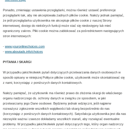
Ponadto, zmieniając ustawienia przeglądarki, można również ustawić preferencje
przeglądarki tak, aby nie akceptowała żadnych plików cookie. Należy jednak pamiętać,
że jeśli przeglądarka użytkownika nie akceptuje plików cookie z naszej Strony
internetowej, dostęp do niektórych funkcji może stać się niedostępny lub mieć
ograniczony zakres. Pliki cookie można zablokować za pośrednictwem następujących
stron internetowych:
-
www.youronlinechoices.com
-
www.aboutads.info/choices
PYTANIA I SKARGI
W przypadku jakichkolwiek pytań dotyczących przetwarzania danych osobowych w
sposób opisany w niniejszej Polityce plików cookie, użytkownik może skontaktować się
z nami, korzystając z poniższych danych kontaktowych.
Należy pamiętać, że użytkownik ma również prawo do złożenia skargi do właściwego
organu nadzorczego ds. ochrony danych w związku ze sposobem, w jaki
przetwarzamy jego Dane osobowe. Będziemy jednak wdzięczni, jeśli najpierw
rozważysz zgłoszenie wszelkich wątpliwości lub skarg bezpośrednio do nas
(korzystając z poniższych danych kontaktowych). Satysfakcja użytkownika jest dla nas
niezwykle ważna i zawsze dokładamy wszelkich starań, aby rozwiązać ewentualne
problemy. W przypadku jakichkolwiek pytań dotyczących tego, który organ nadzorczy