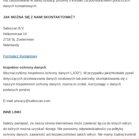
ma zastosowanie w danej sytuacji, prosimy o kontakt za pośrednictwem poniższych
danych kontaktowych.
JAK MOŻNA SIĘ Z NAMI SKONTAKTOWAĆ?
Safescan B.V.
Heliumstraat 14
2718 SL Zoetermeer
Niderlandy
Formularz Kontaktowy
Inspektor ochrony danych
Wyznaczyliśmy Inspektora ochrony danych („IOD”). W przypadku jakichkolwiek pytań
dotyczących przetwarzania danych osobowych lub potrzeby skontaktowania się z
naszym Inspektorem ochrony danych, można to zrobić, korzystając z danych
podanych poniżej:
E-mail: privacy@safescan.com
INNE LINKI
Należy pamiętać, że nasza strona internetowa może zawierać łącza do innych witryn,
do których można uzyskać dostęp. Nie ponosimy odpowiedzialności za politykę
ochrony danych, zawartość ani bezpieczeństwo takich witryn. Nie mamy żadnej kontroli