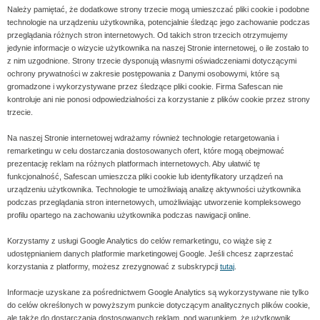
Należy pamiętać, że dodatkowe strony trzecie mogą umieszczać pliki cookie i podobne
technologie na urządzeniu użytkownika, potencjalnie śledząc jego zachowanie podczas
przeglądania różnych stron internetowych. Od takich stron trzecich otrzymujemy
jedynie informacje o wizycie użytkownika na naszej Stronie internetowej, o ile zostało to
z nim uzgodnione. Strony trzecie dysponują własnymi oświadczeniami dotyczącymi
ochrony prywatności w zakresie postępowania z Danymi osobowymi, które są
gromadzone i wykorzystywane przez śledzące pliki cookie. Firma Safescan nie
kontroluje ani nie ponosi odpowiedzialności za korzystanie z plików cookie przez strony
trzecie.
Na naszej Stronie internetowej wdrażamy również technologie retargetowania i
remarketingu w celu dostarczania dostosowanych ofert, które mogą obejmować
prezentację reklam na różnych platformach internetowych. Aby ułatwić tę
funkcjonalność, Safescan umieszcza pliki cookie lub identyfikatory urządzeń na
urządzeniu użytkownika. Technologie te umożliwiają analizę aktywności użytkownika
podczas przeglądania stron internetowych, umożliwiając utworzenie kompleksowego
profilu opartego na zachowaniu użytkownika podczas nawigacji online.
Korzystamy z usługi Google Analytics do celów remarketingu, co wiąże się z
udostępnianiem danych platformie marketingowej Google. Jeśli chcesz zaprzestać
korzystania z platformy, możesz zrezygnować z subskrypcji
tutaj
.
Informacje uzyskane za pośrednictwem Google Analytics są wykorzystywane nie tylko
do celów określonych w powyższym punkcie dotyczącym analitycznych plików cookie,
ale także do dostarczania dostosowanych reklam, pod warunkiem, że użytkownik