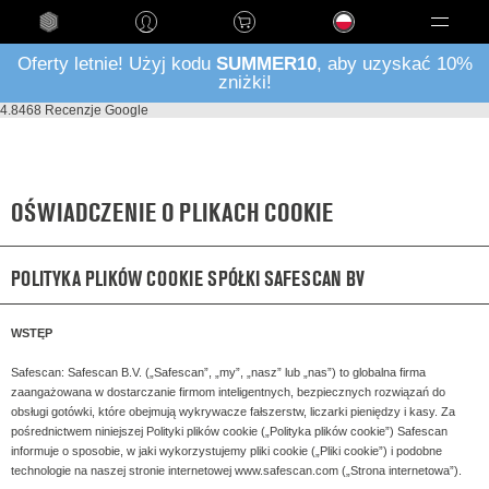
Language
Oferty letnie! Użyj kodu
SUMMER10
, aby uzyskać 10%
zniżki!
4.8
468 Recenzje Google
OŚWIADCZENIE O PLIKACH COOKIE
POLITYKA PLIKÓW COOKIE SPÓŁKI SAFESCAN BV
WSTĘP
Safescan: Safescan B.V. („Safescan”, „my”, „nasz” lub „nas”) to globalna firma
zaangażowana w dostarczanie firmom inteligentnych, bezpiecznych rozwiązań do
obsługi gotówki, które obejmują wykrywacze fałszerstw, liczarki pieniędzy i kasy. Za
pośrednictwem niniejszej Polityki plików cookie („Polityka plików cookie”) Safescan
informuje o sposobie, w jaki wykorzystujemy pliki cookie („Pliki cookie”) i podobne
technologie na naszej stronie internetowej www.safescan.com („Strona internetowa”).