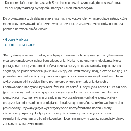
- Do oceny, które sekcje naszych Stron internetowych wymagają dostosowań; oraz
- W celu optymalizacji wydajności naszych Stron internetowych.
Do prowadzenia tych działań statystycznych wykorzystujemy następujące usługi, które
można dezaktywować, jeśli użytkownik zrezygnuje z analitycznych plików cookie za
pomocą ustawień plików cookie.
-
Google Analytics
-
Google Tag Manager
"Korzystamy również z Hotjar, aby lepiej zrozumieć potrzeby naszych użytkowników
oraz zoptymalizować usługi i doświadczenia. Hotjar to usługa technologiczna, która
pomaga nam lepiej zrozumieć doświadczenia naszych użytkowników (np. ile czasu
spędzają na jakich stronach, jakie linki klikają, co użytkownicy lubią, a czego nie itp.), co
pozwala nam buduj i utrzymuj naszą usługę na podstawie opinii użytkowników. Hotjar
wykorzystuje pliki cookies i inne technologie w celu gromadzenia danych o
zachowaniach naszych użytkowników i ich urządzeń. Obejmuje to adres IP urządzenia
(przetwarzany podczas sesji i przechowywany w formie pozbawionej możliwości
identyfikacji), rozmiar ekranu urządzenia, typ urządzenia (unikalne identyfikatory
urządzenia), informacje o przeglądarce, lokalizację geograficzną (tylko według kraju) i
preferowany używany język wykorzystywane do wyświetlania naszej Strony
internetowej i Aplikacji. Hotjar przechowuje te informacje w naszym imieniu w
pseudonimizowanym profilu użytkownika. Hotjar ma umowny zakaz sprzedaży danych
zebranych w naszym imieniu.