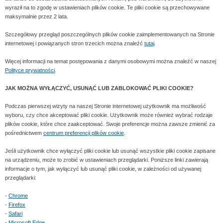
wyraził na to zgodę w ustawieniach plików cookie. Te pliki cookie są przechowywane
maksymalnie przez 2 lata.
Szczegółowy przegląd poszczególnych plików cookie zaimplementowanych na Stronie
internetowej i powiązanych stron trzecich można znaleźć
tutaj
.
Więcej informacji na temat postępowania z danymi osobowymi można znaleźć w naszej
Polityce prywatności
.
JAK MOŻNA WYŁĄCZYĆ, USUNĄĆ LUB ZABLOKOWAĆ PLIKI COOKIE?
Podczas pierwszej wizyty na naszej Stronie internetowej użytkownik ma możliwość
wyboru, czy chce akceptować pliki cookie. Użytkownik może również wybrać rodzaje
plików cookie, które chce zaakceptować. Swoje preferencje można zawsze zmienić za
pośrednictwem
centrum preferencji plików cookie
.
Jeśli użytkownik chce wyłączyć pliki cookie lub usunąć wszystkie pliki cookie zapisane
na urządzeniu, może to zrobić w ustawieniach przeglądarki. Poniższe linki zawierają
informacje o tym, jak wyłączyć lub usunąć pliki cookie, w zależności od używanej
przeglądarki:
-
Chrome
-
Firefox
-
Safari
-
Microsoft Edge