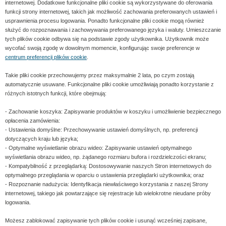
internetowej. Dodatkowe funkcjonalne pliki cookie są wykorzystywane do oferowania
funkcji strony internetowej, takich jak możliwość zachowania preferowanych ustawień i
usprawnienia procesu logowania. Ponadto funkcjonalne pliki cookie mogą również
służyć do rozpoznawania i zachowywania preferowanego języka i waluty. Umieszczanie
tych plików cookie odbywa się na podstawie zgody użytkownika. Użytkownik może
wycofać swoją zgodę w dowolnym momencie, konfigurując swoje preferencje w
centrum preferencji plików cookie
.
Takie pliki cookie przechowujemy przez maksymalnie 2 lata, po czym zostają
automatycznie usuwane. Funkcjonalne pliki cookie umożliwiają ponadto korzystanie z
różnych istotnych funkcji, które obejmują:
- Zachowanie koszyka: Zapisywanie produktów w koszyku i umożliwienie bezpiecznego
opłacenia zamówienia:
- Ustawienia domyślne: Przechowywanie ustawień domyślnych, np. preferencji
dotyczących kraju lub języka;
- Optymalne wyświetlanie obrazu wideo: Zapisywanie ustawień optymalnego
wyświetlania obrazu wideo, np. żądanego rozmiaru bufora i rozdzielczości ekranu;
- Kompatybilność z przeglądarką: Dostosowywanie naszych Stron internetowych do
optymalnego przeglądania w oparciu o ustawienia przeglądarki użytkownika; oraz
- Rozpoznanie nadużycia: Identyfikacja niewłaściwego korzystania z naszej Strony
internetowej, takiego jak powtarzające się rejestracje lub wielokrotne nieudane próby
logowania.
Możesz zablokować zapisywanie tych plików cookie i usunąć wcześniej zapisane,