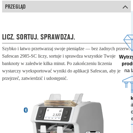
PRZEGLĄD
LICZ. SORTUJ. SPRAWDZAJ.
Szybko i łatwo przetwarzaj swoje pieniądze — bez żadnych przerw.
Safescan 2985-SC liczy, sortuje i sprawdza wszystkie Twoje
Wytrz
banknoty w zaledwie kilka minut. Po zakończeniu liczenia
prod
na l
wystarczy wyeksportować wyniki do aplikacji Safescan, aby je
przejrzeć, zatwierdzić i udostępnić.
100% dok
wyn
przetes
bankach ce