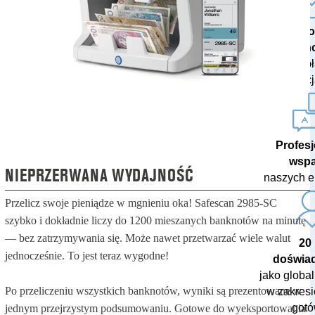
Najn
techn
z bezp
aktualizac
Profes
wspa
NIEPRZERWANA WYDAJNOŚĆ
naszych e
Przelicz swoje pieniądze w mgnieniu oka! Safescan 2985-SC
szybko i dokładnie liczy do 1200 mieszanych banknotów na minutę
— bez zatrzymywania się. Może nawet przetwarzać wiele walut
20 
jednocześnie. To jest teraz wygodne!
doświa
jako globa
Po przeliczeniu wszystkich banknotów, wyniki są prezentowane w
w zakresi
gotó
jednym przejrzystym podsumowaniu. Gotowe do wyeksportowania