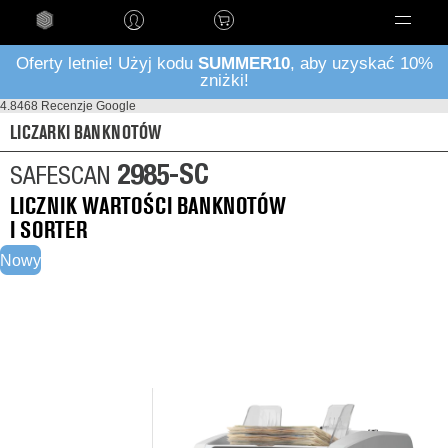
Language
Oferty letnie! Użyj kodu
SUMMER10
, aby uzyskać 10%
zniżki!
4.8
468 Recenzje Google
LICZARKI BANKNOTÓW
2985-SC
SAFESCAN
LICZNIK WARTOŚCI BANKNOTÓW
I SORTER
Nowy