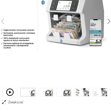
Liczarka banknotów Safescan 2985-SC z funkcją sortowania Sortuje i
liczy banknoty mieszane
Wideo
Zwiększać