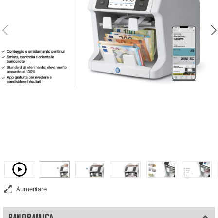
Contadora e ordina di banconote Safescan 2985-SC
Video
Aumentare
PANORAMICA