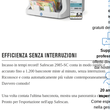
Tecno
all’ava
con aggi
gratuiti de
Supp
EFFICIENZA SENZA INTERRUZIONI
profes
offerto di
Incasso in tempi record! Safescan 2985-SC conta in modo rapido e
dai nostri
accurato fino a 1.200 banconote miste al minuto, senza interruzioni.
Riconosce e conta automaticamente più valute contemporaneamente.
Davvero comodo!
20 an
Una volta contata l'ultima banconota, mostra una panoramica chiara.
esper
Come esper
Pronto per l'esportazione nell'app Safescan.
nella ges