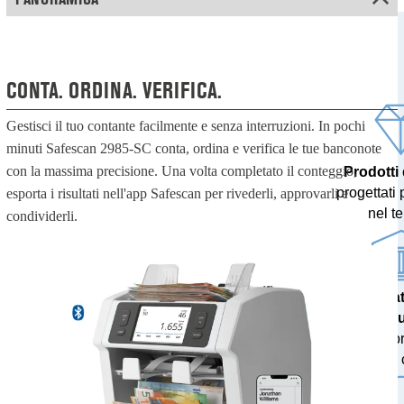
CONTA. ORDINA. VERIFICA.
Gestisci il tuo contante facilmente e senza interruzioni. In pochi
minuti Safescan 2985-SC conta, ordina e verifica le tue banconote
con la massima precisione. Una volta completato il conteggio,
Prodotti
progettati 
esporta i risultati nell'app Safescan per rivederli, approvarli e
nel t
condividerli.
Risulta
accu
testati p
banche c