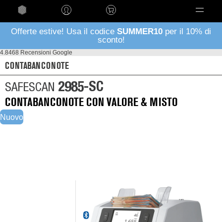
Language
Offerte estive! Usa il codice
SUMMER10
per il 10% di
sconto!
4.8
468 Recensioni Google
CONTABANCONOTE
2985-SC
SAFESCAN
CONTABANCONOTE CON VALORE & MISTO
Nuovo