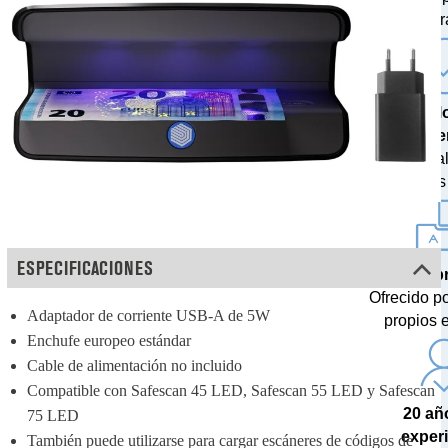
centr
Tecnol
última g
Con actua
de divisas 
ESPECIFICACIONES
Soporte p
Ofrecido p
Adaptador de corriente USB-A de 5W
propios 
Enchufe europeo estándar
Cable de alimentación no incluido
Compatible con Safescan 45 LED, Safescan 55 LED y Safescan 
20 añ
75 LED
exper
También puede utilizarse para cargar escáneres de códigos de 