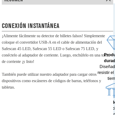
CONEXIÓN INSTANTÁNEA
¡Alimente fácilmente su detector de billetes falsos! Simplemente
coloque el convertidor USB-A en el cable de alimentación del
Safescan 45 LED, Safescan 55 LED o Safescan 75 LED, y
Prod
conéctelo al adaptador de corriente. Luego, enchúfelo en una toma
dura
de corriente ¡y listo!
Diseñad
resistir e
También puede utilizar nuestro adaptador para cargar otros
tie
dispositivos como escáneres de códigos de barras, teléfonos y
tabletas.
Resultad
prec
Probados 