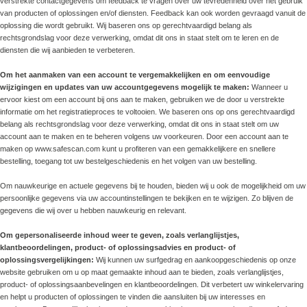
verstrekte contactgegevens om feedback te vragen over uw tevredenheid over het gebruik
van producten of oplossingen en/of diensten. Feedback kan ook worden gevraagd vanuit de
oplossing die wordt gebruikt. Wij baseren ons op gerechtvaardigd belang als
rechtsgrondslag voor deze verwerking, omdat dit ons in staat stelt om te leren en de
diensten die wij aanbieden te verbeteren.
Om het aanmaken van een account te vergemakkelijken en om eenvoudige
wijzigingen en updates van uw accountgegevens mogelijk te maken:
Wanneer u
ervoor kiest om een account bij ons aan te maken, gebruiken we de door u verstrekte
informatie om het registratieproces te voltooien. We baseren ons op ons gerechtvaardigd
belang als rechtsgrondslag voor deze verwerking, omdat dit ons in staat stelt om uw
account aan te maken en te beheren volgens uw voorkeuren. Door een account aan te
maken op www.safescan.com kunt u profiteren van een gemakkelijkere en snellere
bestelling, toegang tot uw bestelgeschiedenis en het volgen van uw bestelling.
Om nauwkeurige en actuele gegevens bij te houden, bieden wij u ook de mogelijkheid om uw
persoonlijke gegevens via uw accountinstellingen te bekijken en te wijzigen. Zo blijven de
gegevens die wij over u hebben nauwkeurig en relevant.
Om gepersonaliseerde inhoud weer te geven, zoals verlanglijstjes,
klantbeoordelingen, product- of oplossingsadvies en product- of
oplossingsvergelijkingen:
Wij kunnen uw surfgedrag en aankoopgeschiedenis op onze
website gebruiken om u op maat gemaakte inhoud aan te bieden, zoals verlanglijstjes,
product- of oplossingsaanbevelingen en klantbeoordelingen. Dit verbetert uw winkelervaring
en helpt u producten of oplossingen te vinden die aansluiten bij uw interesses en