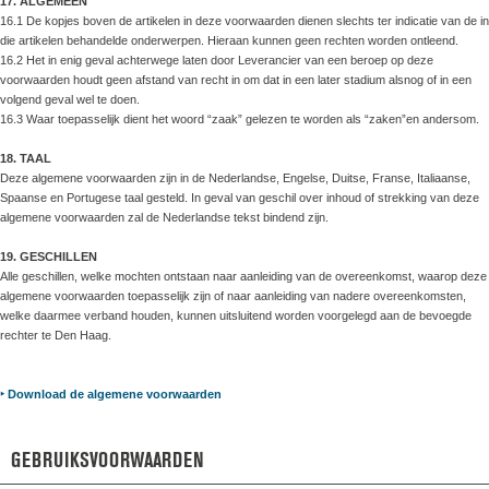
17. ALGEMEEN
16.1 De kopjes boven de artikelen in deze voorwaarden dienen slechts ter indicatie van de in
die artikelen behandelde onderwerpen. Hieraan kunnen geen rechten worden ontleend.
16.2 Het in enig geval achterwege laten door Leverancier van een beroep op deze
voorwaarden houdt geen afstand van recht in om dat in een later stadium alsnog of in een
volgend geval wel te doen.
16.3 Waar toepasselijk dient het woord “zaak” gelezen te worden als “zaken”en andersom.
18. TAAL
Deze algemene voorwaarden zijn in de Nederlandse, Engelse, Duitse, Franse, Italiaanse,
Spaanse en Portugese taal gesteld. In geval van geschil over inhoud of strekking van deze
algemene voorwaarden zal de Nederlandse tekst bindend zijn.
19. GESCHILLEN
Alle geschillen, welke mochten ontstaan naar aanleiding van de overeenkomst, waarop deze
algemene voorwaarden toepasselijk zijn of naar aanleiding van nadere overeenkomsten,
welke daarmee verband houden, kunnen uitsluitend worden voorgelegd aan de bevoegde
rechter te Den Haag.
‣
Download de algemene voorwaarden
GEBRUIKSVOORWAARDEN