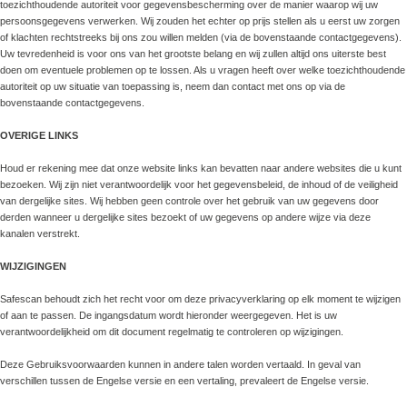
toezichthoudende autoriteit voor gegevensbescherming over de manier waarop wij uw
persoonsgegevens verwerken. Wij zouden het echter op prijs stellen als u eerst uw zorgen
of klachten rechtstreeks bij ons zou willen melden (via de bovenstaande contactgegevens).
Uw tevredenheid is voor ons van het grootste belang en wij zullen altijd ons uiterste best
doen om eventuele problemen op te lossen. Als u vragen heeft over welke toezichthoudende
autoriteit op uw situatie van toepassing is, neem dan contact met ons op via de
bovenstaande contactgegevens.
OVERIGE LINKS
Houd er rekening mee dat onze website links kan bevatten naar andere websites die u kunt
bezoeken. Wij zijn niet verantwoordelijk voor het gegevensbeleid, de inhoud of de veiligheid
van dergelijke sites. Wij hebben geen controle over het gebruik van uw gegevens door
derden wanneer u dergelijke sites bezoekt of uw gegevens op andere wijze via deze
kanalen verstrekt.
WIJZIGINGEN
Safescan behoudt zich het recht voor om deze privacyverklaring op elk moment te wijzigen
of aan te passen. De ingangsdatum wordt hieronder weergegeven. Het is uw
verantwoordelijkheid om dit document regelmatig te controleren op wijzigingen.
Deze Gebruiksvoorwaarden kunnen in andere talen worden vertaald. In geval van
verschillen tussen de Engelse versie en een vertaling, prevaleert de Engelse versie.