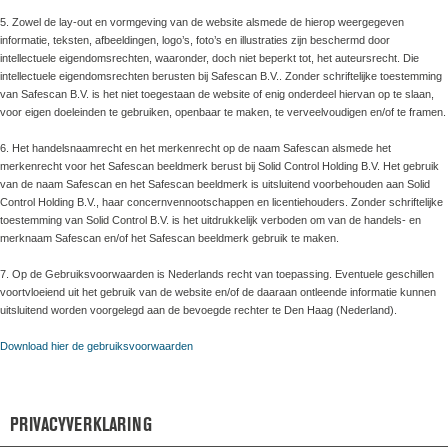
5. Zowel de lay-out en vormgeving van de website alsmede de hierop weergegeven
informatie, teksten, afbeeldingen, logo’s, foto’s en illustraties zijn beschermd door
intellectuele eigendomsrechten, waaronder, doch niet beperkt tot, het auteursrecht. Die
intellectuele eigendomsrechten berusten bij Safescan B.V.. Zonder schriftelijke toestemming
van Safescan B.V. is het niet toegestaan de website of enig onderdeel hiervan op te slaan,
voor eigen doeleinden te gebruiken, openbaar te maken, te verveelvoudigen en/of te framen.
6. Het handelsnaamrecht en het merkenrecht op de naam Safescan alsmede het
merkenrecht voor het Safescan beeldmerk berust bij Solid Control Holding B.V. Het gebruik
van de naam Safescan en het Safescan beeldmerk is uitsluitend voorbehouden aan Solid
Control Holding B.V., haar concernvennootschappen en licentiehouders. Zonder schriftelijke
toestemming van Solid Control B.V. is het uitdrukkelijk verboden om van de handels- en
merknaam Safescan en/of het Safescan beeldmerk gebruik te maken.
7. Op de Gebruiksvoorwaarden is Nederlands recht van toepassing. Eventuele geschillen
voortvloeiend uit het gebruik van de website en/of de daaraan ontleende informatie kunnen
uitsluitend worden voorgelegd aan de bevoegde rechter te Den Haag (Nederland).
Download hier de gebruiksvoorwaarden
PRIVACYVERKLARING