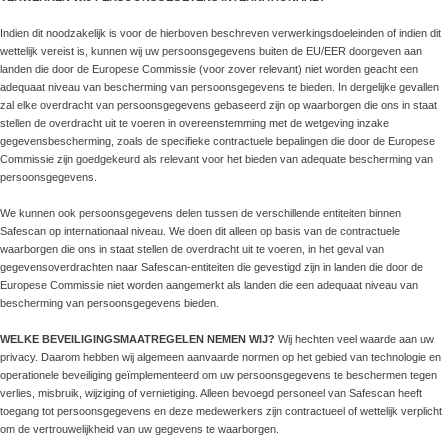
Indien dit noodzakelijk is voor de hierboven beschreven verwerkingsdoeleinden of indien dit
wettelijk vereist is, kunnen wij uw persoonsgegevens buiten de EU/EER doorgeven aan
landen die door de Europese Commissie (voor zover relevant) niet worden geacht een
adequaat niveau van bescherming van persoonsgegevens te bieden. In dergelijke gevallen
zal elke overdracht van persoonsgegevens gebaseerd zijn op waarborgen die ons in staat
stellen de overdracht uit te voeren in overeenstemming met de wetgeving inzake
gegevensbescherming, zoals de specifieke contractuele bepalingen die door de Europese
Commissie zijn goedgekeurd als relevant voor het bieden van adequate bescherming van
persoonsgegevens.
We kunnen ook persoonsgegevens delen tussen de verschillende entiteiten binnen
Safescan op internationaal niveau. We doen dit alleen op basis van de contractuele
waarborgen die ons in staat stellen de overdracht uit te voeren, in het geval van
gegevensoverdrachten naar Safescan-entiteiten die gevestigd zijn in landen die door de
Europese Commissie niet worden aangemerkt als landen die een adequaat niveau van
bescherming van persoonsgegevens bieden.
WELKE BEVEILIGINGSMAATREGELEN NEMEN WIJ?
Wij hechten veel waarde aan uw
privacy. Daarom hebben wij algemeen aanvaarde normen op het gebied van technologie en
operationele beveiliging geïmplementeerd om uw persoonsgegevens te beschermen tegen
verlies, misbruik, wijziging of vernietiging. Alleen bevoegd personeel van Safescan heeft
toegang tot persoonsgegevens en deze medewerkers zijn contractueel of wettelijk verplicht
om de vertrouwelijkheid van uw gegevens te waarborgen.