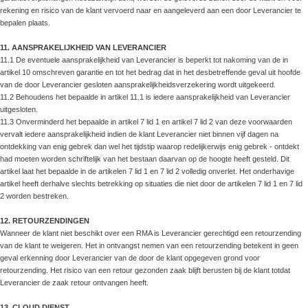
rekening en risico van de klant vervoerd naar en aangeleverd aan een door Leverancier te
bepalen plaats.
11. AANSPRAKELIJKHEID VAN LEVERANCIER
11.1 De eventuele aansprakelijkheid van Leverancier is beperkt tot nakoming van de in
artikel 10 omschreven garantie en tot het bedrag dat in het desbetreffende geval uit hoofde
van de door Leverancier gesloten aansprakelijkheidsverzekering wordt uitgekeerd.
11.2 Behoudens het bepaalde in artikel 11.1 is iedere aansprakelijkheid van Leverancier
uitgesloten.
11.3 Onverminderd het bepaalde in artikel 7 lid 1 en artikel 7 lid 2 van deze voorwaarden
vervalt iedere aansprakelijkheid indien de klant Leverancier niet binnen vijf dagen na
ontdekking van enig gebrek dan wel het tijdstip waarop redelijkerwijs enig gebrek - ontdekt
had moeten worden schriftelijk van het bestaan daarvan op de hoogte heeft gesteld. Dit
artikel laat het bepaalde in de artikelen 7 lid 1 en 7 lid 2 volledig onverlet. Het onderhavige
artikel heeft derhalve slechts betrekking op situaties die niet door de artikelen 7 lid 1 en 7 lid
2 worden bestreken.
12. RETOURZENDINGEN
Wanneer de klant niet beschikt over een RMA is Leverancier gerechtigd een retourzending
van de klant te weigeren. Het in ontvangst nemen van een retourzending betekent in geen
geval erkenning door Leverancier van de door de klant opgegeven grond voor
retourzending. Het risico van een retour gezonden zaak blijft berusten bij de klant totdat
Leverancier de zaak retour ontvangen heeft.
13. CLOUD DIENST