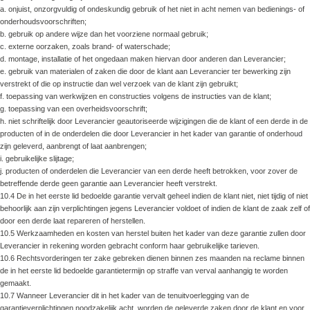
a. onjuist, onzorgvuldig of ondeskundig gebruik of het niet in acht nemen van bedienings- of
onderhoudsvoorschriften;
b. gebruik op andere wijze dan het voorziene normaal gebruik;
c. externe oorzaken, zoals brand- of waterschade;
d. montage, installatie of het ongedaan maken hiervan door anderen dan Leverancier;
e. gebruik van materialen of zaken die door de klant aan Leverancier ter bewerking zijn
verstrekt of die op instructie dan wel verzoek van de klant zijn gebruikt;
f. toepassing van werkwijzen en constructies volgens de instructies van de klant;
g. toepassing van een overheidsvoorschrift;
h. niet schriftelijk door Leverancier geautoriseerde wijzigingen die de klant of een derde in de
producten of in de onderdelen die door Leverancier in het kader van garantie of onderhoud
zijn geleverd, aanbrengt of laat aanbrengen;
i. gebruikelijke slijtage;
j. producten of onderdelen die Leverancier van een derde heeft betrokken, voor zover de
betreffende derde geen garantie aan Leverancier heeft verstrekt.
10.4 De in het eerste lid bedoelde garantie vervalt geheel indien de klant niet, niet tijdig of niet
behoorlijk aan zijn verplichtingen jegens Leverancier voldoet of indien de klant de zaak zelf of
door een derde laat repareren of herstellen.
10.5 Werkzaamheden en kosten van herstel buiten het kader van deze garantie zullen door
Leverancier in rekening worden gebracht conform haar gebruikelijke tarieven.
10.6 Rechtsvorderingen ter zake gebreken dienen binnen zes maanden na reclame binnen
de in het eerste lid bedoelde garantietermijn op straffe van verval aanhangig te worden
gemaakt.
10.7 Wanneer Leverancier dit in het kader van de tenuitvoerlegging van de
garantieverplichtingen noodzakelijk acht, worden de geleverde zaken door de klant en voor