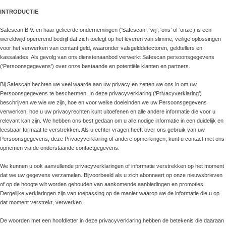
INTRODUCTIE
Safescan B.V. en haar gelieerde ondernemingen (‘Safescan’, ‘wij’, ‘ons’ of ‘onze’) is een
wereldwijd opererend bedrijf dat zich toelegt op het leveren van slimme, veilige oplossingen
voor het verwerken van contant geld, waaronder valsgelddetectoren, geldtellers en
kassalades. Als gevolg van ons dienstenaanbod verwerkt Safescan persoonsgegevens
(‘Persoonsgegevens’) over onze bestaande en potentiële klanten en partners.
Bij Safescan hechten we veel waarde aan uw privacy en zetten we ons in om uw
Persoonsgegevens te beschermen. In deze privacyverklaring (‘Privacyverklaring’)
beschrijven we wie we zijn, hoe en voor welke doeleinden we uw Persoonsgegevens
verwerken, hoe u uw privacyrechten kunt uitoefenen en alle andere informatie die voor u
relevant kan zijn. We hebben ons best gedaan om u alle nodige informatie in een duidelijk en
leesbaar formaat te verstrekken. Als u echter vragen heeft over ons gebruik van uw
Persoonsgegevens, deze Privacyverklaring of andere opmerkingen, kunt u contact met ons
opnemen via de onderstaande contactgegevens.
We kunnen u ook aanvullende privacyverklaringen of informatie verstrekken op het moment
dat we uw gegevens verzamelen. Bijvoorbeeld als u zich abonneert op onze nieuwsbrieven
of op de hoogte wilt worden gehouden van aankomende aanbiedingen en promoties.
Dergelijke verklaringen zijn van toepassing op de manier waarop we de informatie die u op
dat moment verstrekt, verwerken.
De woorden met een hoofdletter in deze privacyverklaring hebben de betekenis die daaraan