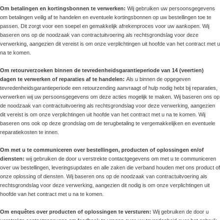
Om betalingen en kortingsbonnen te verwerken:
Wij gebruiken uw persoonsgegevens
om betalingen veilig af te handelen en eventuele kortingsbonnen op uw bestellingen toe te
passen. Dit zorgt voor een soepel en gemakkelijk afrekenproces voor uw aankopen. Wij
baseren ons op de noodzaak van contractuitvoering als rechtsgrondslag voor deze
verwerking, aangezien dit vereist is om onze verplichtingen uit hoofde van het contract met u
na te komen.
Om retourverzoeken binnen de tevredenheidsgarantieperiode van 14 (veertien)
dagen te verwerken of reparaties af te handelen:
Als u binnen de opgegeven
tevredenheidsgarantieperiode een retourzending aanvraagt of hulp nodig hebt bij reparaties,
verwerken wij uw persoonsgegevens om deze acties mogelijk te maken. Wij baseren ons op
de noodzaak van contractuitvoering als rechtsgrondslag voor deze verwerking, aangezien
dit vereist is om onze verplichtingen uit hoofde van het contract met u na te komen. Wij
baseren ons ook op deze grondslag om de terugbetaling te vergemakkelijken en eventuele
reparatiekosten te innen.
Om met u te communiceren over bestellingen, producten of oplossingen en/of
diensten:
wij gebruiken de door u verstrekte contactgegevens om met u te communiceren
over uw bestellingen, leveringsupdates en alle zaken die verband houden met ons product of
onze oplossing of diensten. Wij baseren ons op de noodzaak van contractuitvoering als
rechtsgrondslag voor deze verwerking, aangezien dit nodig is om onze verplichtingen uit
hoofde van het contract met u na te komen.
Om enquêtes over producten of oplossingen te versturen:
Wij gebruiken de door u