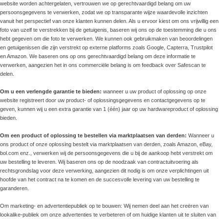
website worden achtergelaten, vertrouwen we op gerechtvaardigd belang om uw
persoonsgegevens te verwerken, zodat we op transparante wijze waardevolle inzichten
vanuit het perspectief van onze klanten kunnen delen. Als u ervoor kiest om ons vrijwillig een
foto van uzelf te verstrekken bij de getuigenis, baseren wij ons op de toestemming die u ons
hebt gegeven om die foto te verwerken. We kunnen ook gebruikmaken van beoordelingen
en getuigenissen die zijn verstrekt op externe platforms zoals Google, Capterra, Trustpilot
en Amazon. We baseren ons op ons gerechtvaardigd belang om deze informatie te
verwerken, aangezien het in ons commerciële belang is om feedback over Safescan te
delen.
Om u een verlengde garantie te bieden:
wanneer u uw product of oplossing op onze
website registreert door uw product- of oplossingsgegevens en contactgegevens op te
geven, kunnen wij u een extra garantie van 1 (één) jaar op uw hardwareproduct of oplossing
bieden.
Om een product of oplossing te bestellen via marktplaatsen van derden:
Wanneer u
ons product of onze oplossing bestelt via marktplaatsen van derden, zoals Amazon, eBay,
bol.com enz., verwerken wij de persoonsgegevens die u bij de aankoop hebt verstrekt om
uw bestelling te leveren. Wij baseren ons op de noodzaak van contractuitvoering als
rechtsgrondslag voor deze verwerking, aangezien dit nodig is om onze verplichtingen uit
hoofde van het contract na te komen en de succesvolle levering van uw bestelling te
garanderen.
Om marketing- en advertentiepubliek op te bouwen: Wij nemen deel aan het creëren van
lookalike-publiek om onze advertenties te verbeteren of om huidige klanten uit te sluiten van