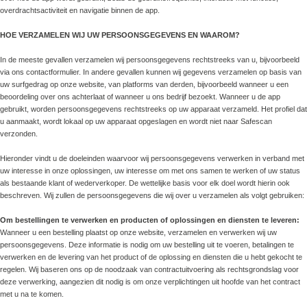
overdrachtsactiviteit en navigatie binnen de app.
HOE VERZAMELEN WIJ UW PERSOONSGEGEVENS EN WAAROM?
In de meeste gevallen verzamelen wij persoonsgegevens rechtstreeks van u, bijvoorbeeld
via ons contactformulier. In andere gevallen kunnen wij gegevens verzamelen op basis van
uw surfgedrag op onze website, van platforms van derden, bijvoorbeeld wanneer u een
beoordeling over ons achterlaat of wanneer u ons bedrijf bezoekt. Wanneer u de app
gebruikt, worden persoonsgegevens rechtstreeks op uw apparaat verzameld. Het profiel dat
u aanmaakt, wordt lokaal op uw apparaat opgeslagen en wordt niet naar Safescan
verzonden.
Hieronder vindt u de doeleinden waarvoor wij persoonsgegevens verwerken in verband met
uw interesse in onze oplossingen, uw interesse om met ons samen te werken of uw status
als bestaande klant of wederverkoper. De wettelijke basis voor elk doel wordt hierin ook
beschreven. Wij zullen de persoonsgegevens die wij over u verzamelen als volgt gebruiken:
Om bestellingen te verwerken en producten of oplossingen en diensten te leveren:
Wanneer u een bestelling plaatst op onze website, verzamelen en verwerken wij uw
persoonsgegevens. Deze informatie is nodig om uw bestelling uit te voeren, betalingen te
verwerken en de levering van het product of de oplossing en diensten die u hebt gekocht te
regelen. Wij baseren ons op de noodzaak van contractuitvoering als rechtsgrondslag voor
deze verwerking, aangezien dit nodig is om onze verplichtingen uit hoofde van het contract
met u na te komen.