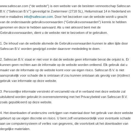
www.safescan.com (“de website”) is een website van de besloten vennootschap Safescan
B.V. (“Safescan B.V.”) gevestigd te Zoetermeer (2718 SL), Heliumstraat 14 in Nederland en
met e-mailadres
info@safescan.com
. Door het bezoeken van de website wordt u geacht
van de onderstaande gebruiksvoorwaarden (“Gebruiksvoorwaarden”) kennis te hebben
genomen en deze te hebben aanvaard. Als u niet akkoord bent met de
Gebruiksvoorwaarden, dient u de website niet te bezoeken of te gebruiken.
1. De inhoud van de website alsmede de Gebruiksvoorwaarden kunnen te allen tijde door
Safescan B.V. worden gewijzigd zonder daarover mededeling te doen.
2. Safescan B.V. staat er niet voor in dat de website geen informatie bevat die onjuist is. Er
kunnen geen rechten aan de informatie op de website worden ontleend. Elk gebruik dat u
maakt van de informatie op de website komt voor uw eigen risico. Safescan B.V. is niet
aansprakelijk voor schade die is ontstaan of zou kunnen ontstaan als gevolg van (in)direct
gebruik van informatie op deze website.
3. Persoonlijke informatie verstrekt of verzameld via of in verband met deze website zal
uitsluitend worden gebruikt in overeenstemming met het Privacybeleid van Safescan B.V.
zoals gepubliceerd op deze website.
4. Het downloaden of anderszins verkrijgen van materiaal door het gebruik van deze website
gebeurt op uw eigen discretie en risico. U bent zelf verantwoordelijk voor eventuele schade
aan uw computersysteem of verlies van gegevens, die voortvloeit uit het downloaden van
dergelijke materialen.