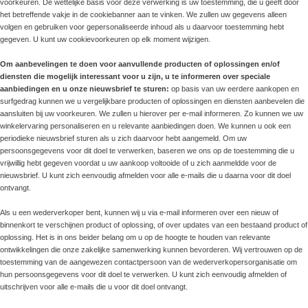
voorkeuren. De wettelijke basis voor deze verwerking is uw toestemming, die u geeft door
het betreffende vakje in de cookiebanner aan te vinken. We zullen uw gegevens alleen
volgen en gebruiken voor gepersonaliseerde inhoud als u daarvoor toestemming hebt
gegeven. U kunt uw cookievoorkeuren op elk moment wijzigen.
Om aanbevelingen te doen voor aanvullende producten of oplossingen en/of
diensten die mogelijk interessant voor u zijn, u te informeren over speciale
aanbiedingen en u onze nieuwsbrief te sturen:
op basis van uw eerdere aankopen en
surfgedrag kunnen we u vergelijkbare producten of oplossingen en diensten aanbevelen die
aansluiten bij uw voorkeuren. We zullen u hierover per e-mail informeren. Zo kunnen we uw
winkelervaring personaliseren en u relevante aanbiedingen doen. We kunnen u ook een
periodieke nieuwsbrief sturen als u zich daarvoor hebt aangemeld. Om uw
persoonsgegevens voor dit doel te verwerken, baseren we ons op de toestemming die u
vrijwillig hebt gegeven voordat u uw aankoop voltooide of u zich aanmeldde voor de
nieuwsbrief. U kunt zich eenvoudig afmelden voor alle e-mails die u daarna voor dit doel
ontvangt.
Als u een wederverkoper bent, kunnen wij u via e-mail informeren over een nieuw of
binnenkort te verschijnen product of oplossing, of over updates van een bestaand product of
oplossing. Het is in ons beider belang om u op de hoogte te houden van relevante
ontwikkelingen die onze zakelijke samenwerking kunnen bevorderen. Wij vertrouwen op de
toestemming van de aangewezen contactpersoon van de wederverkopersorganisatie om
hun persoonsgegevens voor dit doel te verwerken. U kunt zich eenvoudig afmelden of
uitschrijven voor alle e-mails die u voor dit doel ontvangt.