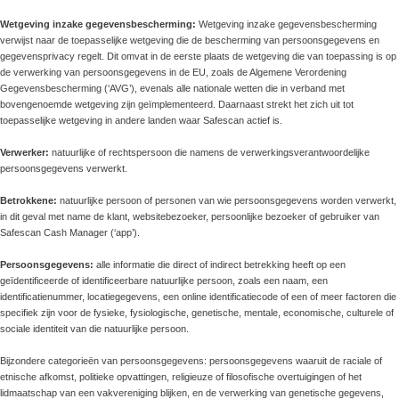
Wetgeving inzake gegevensbescherming:
Wetgeving inzake gegevensbescherming
verwijst naar de toepasselijke wetgeving die de bescherming van persoonsgegevens en
gegevensprivacy regelt. Dit omvat in de eerste plaats de wetgeving die van toepassing is op
de verwerking van persoonsgegevens in de EU, zoals de Algemene Verordening
Gegevensbescherming (‘AVG’), evenals alle nationale wetten die in verband met
bovengenoemde wetgeving zijn geïmplementeerd. Daarnaast strekt het zich uit tot
toepasselijke wetgeving in andere landen waar Safescan actief is.
Verwerker:
natuurlijke of rechtspersoon die namens de verwerkingsverantwoordelijke
persoonsgegevens verwerkt.
Betrokkene:
natuurlijke persoon of personen van wie persoonsgegevens worden verwerkt,
in dit geval met name de klant, websitebezoeker, persoonlijke bezoeker of gebruiker van
Safescan Cash Manager (‘app’).
Persoonsgegevens:
alle informatie die direct of indirect betrekking heeft op een
geïdentificeerde of identificeerbare natuurlijke persoon, zoals een naam, een
identificatienummer, locatiegegevens, een online identificatiecode of een of meer factoren die
specifiek zijn voor de fysieke, fysiologische, genetische, mentale, economische, culturele of
sociale identiteit van die natuurlijke persoon.
Bijzondere categorieën van persoonsgegevens: persoonsgegevens waaruit de raciale of
etnische afkomst, politieke opvattingen, religieuze of filosofische overtuigingen of het
lidmaatschap van een vakvereniging blijken, en de verwerking van genetische gegevens,