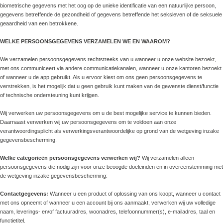
biometrische gegevens met het oog op de unieke identificatie van een natuurlijke persoon,
gegevens betreffende de gezondheid of gegevens betreffende het seksleven of de seksuele
geaardheid van een betrokkene.
WELKE PERSOONSGEGEVENS VERZAMELEN WE EN WAAROM?
We verzamelen persoonsgegevens rechtstreeks van u wanneer u onze website bezoekt,
met ons communiceert via andere communicatiekanalen, wanneer u onze kantoren bezoekt
of wanneer u de app gebruikt. Als u ervoor kiest om ons geen persoonsgegevens te
verstrekken, is het mogelijk dat u geen gebruik kunt maken van de gewenste dienst/functie
of technische ondersteuning kunt krijgen.
Wij verwerken uw persoonsgegevens om u de best mogelijke service te kunnen bieden.
Daarnaast verwerken wij uw persoonsgegevens om te voldoen aan onze
verantwoordingsplicht als verwerkingsverantwoordelijke op grond van de wetgeving inzake
gegevensbescherming.
Welke categorieën persoonsgegevens verwerken wij?
Wij verzamelen alleen
persoonsgegevens die nodig zijn voor onze beoogde doeleinden en in overeenstemming met
de wetgeving inzake gegevensbescherming:
Contactgegevens:
Wanneer u een product of oplossing van ons koopt, wanneer u contact
met ons opneemt of wanneer u een account bij ons aanmaakt, verwerken wij uw volledige
naam, leverings- en/of factuuradres, woonadres, telefoonnummer(s), e-mailadres, taal en
functietitel.