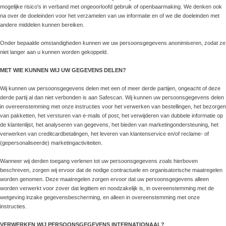
mogelijke risico's in verband met ongeoorloofd gebruik of openbaarmaking. We denken ook
na over de doeleinden voor het verzamelen van uw informatie en of we die doeleinden met
andere middelen kunnen bereiken.
Onder bepaalde omstandigheden kunnen we uw persoonsgegevens anonimiseren, zodat ze
niet langer aan u kunnen worden gekoppeld.
MET WIE KUNNEN WIJ UW GEGEVENS DELEN?
Wij kunnen uw persoonsgegevens delen met een of meer derde partijen, ongeacht of deze
derde partij al dan niet verbonden is aan Safescan. Wij kunnen uw persoonsgegevens delen
in overeenstemming met onze instructies voor het verwerken van bestellingen, het bezorgen
van pakketten, het versturen van e-mails of post, het verwijderen van dubbele informatie op
de klantenlijst, het analyseren van gegevens, het bieden van marketingondersteuning, het
verwerken van creditcardbetalingen, het leveren van klantenservice en/of reclame- of
(gepersonaliseerde) marketingactiviteiten.
Wanneer wij derden toegang verlenen tot uw persoonsgegevens zoals hierboven
beschreven, zorgen wij ervoor dat de nodige contractuele en organisatorische maatregelen
worden genomen. Deze maatregelen zorgen ervoor dat uw persoonsgegevens alleen
worden verwerkt voor zover dat legitiem en noodzakelijk is, in overeenstemming met de
wetgeving inzake gegevensbescherming, en alleen in overeenstemming met onze
instructies.
VERWERKEN WIJ PERSOONSGEGEVENS INTERNATIONAAL?