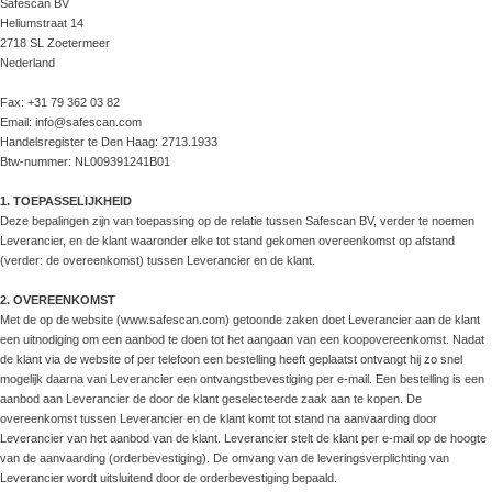
Safescan BV
Heliumstraat 14
2718 SL Zoetermeer
Nederland
Fax: +31 79 362 03 82
Email: info@safescan.com
Handelsregister te Den Haag: 2713.1933
Btw-nummer: NL009391241B01
1. TOEPASSELIJKHEID
Deze bepalingen zijn van toepassing op de relatie tussen Safescan BV, verder te noemen
Leverancier, en de klant waaronder elke tot stand gekomen overeenkomst op afstand
(verder: de overeenkomst) tussen Leverancier en de klant.
2. OVEREENKOMST
Met de op de website (www.safescan.com) getoonde zaken doet Leverancier aan de klant
een uitnodiging om een aanbod te doen tot het aangaan van een koopovereenkomst. Nadat
de klant via de website of per telefoon een bestelling heeft geplaatst ontvangt hij zo snel
mogelijk daarna van Leverancier een ontvangstbevestiging per e-mail. Een bestelling is een
aanbod aan Leverancier de door de klant geselecteerde zaak aan te kopen. De
overeenkomst tussen Leverancier en de klant komt tot stand na aanvaarding door
Leverancier van het aanbod van de klant. Leverancier stelt de klant per e-mail op de hoogte
van de aanvaarding (orderbevestiging). De omvang van de leveringsverplichting van
Leverancier wordt uitsluitend door de orderbevestiging bepaald.