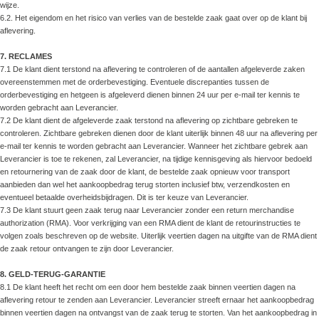
wijze.
6.2. Het eigendom en het risico van verlies van de bestelde zaak gaat over op de klant bij
aflevering.
7. RECLAMES
7.1 De klant dient terstond na aflevering te controleren of de aantallen afgeleverde zaken
overeenstemmen met de orderbevestiging. Eventuele discrepanties tussen de
orderbevestiging en hetgeen is afgeleverd dienen binnen 24 uur per e-mail ter kennis te
worden gebracht aan Leverancier.
7.2 De klant dient de afgeleverde zaak terstond na aflevering op zichtbare gebreken te
controleren. Zichtbare gebreken dienen door de klant uiterlijk binnen 48 uur na aflevering per
e-mail ter kennis te worden gebracht aan Leverancier. Wanneer het zichtbare gebrek aan
Leverancier is toe te rekenen, zal Leverancier, na tijdige kennisgeving als hiervoor bedoeld
en retournering van de zaak door de klant, de bestelde zaak opnieuw voor transport
aanbieden dan wel het aankoopbedrag terug storten inclusief btw, verzendkosten en
eventueel betaalde overheidsbijdragen. Dit is ter keuze van Leverancier.
7.3 De klant stuurt geen zaak terug naar Leverancier zonder een return merchandise
authorization (RMA). Voor verkrijging van een RMA dient de klant de retourinstructies te
volgen zoals beschreven op de website. Uiterlijk veertien dagen na uitgifte van de RMA dient
de zaak retour ontvangen te zijn door Leverancier.
8. GELD-TERUG-GARANTIE
8.1 De klant heeft het recht om een door hem bestelde zaak binnen veertien dagen na
aflevering retour te zenden aan Leverancier. Leverancier streeft ernaar het aankoopbedrag
binnen veertien dagen na ontvangst van de zaak terug te storten. Van het aankoopbedrag in