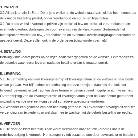
3. PRIJZEN
3.1 Alle prijzen zijn in Euro. De prijs is welke op de website staat vermeld op het moment dat
de klant de bestelling plaatst, onder voorbehoud van druk- en typefouten.
3.2 De op de website vermelde prijzen zijn exclusief btw en exclusief verzendkosten en
eventuele overheidsbijdragen die voor rekening van de klant komen. Gedurende het
bestelproces worden de btw, verzendkosten en eventuele overheidsbijdragen berekend en
gespecificeerd. Deze zullen ook in de orderbevestiging worden vermeld.
4. BETALING
Betaling vindt vooraf plaats op de wijze zoals weergegeven op de website. Leverancier zal
de bestelde zaak eerst leveren nadat de betaling ervan is geautoriseerd.
5. LEVERING
5.1 De vermelding van een leveringstermijn of leveringsdatum op de website is naar beste
weten gedaan. Het blijft echter een schatting en deze termijn of datum is dan ook niet
bindend. Leverancier zal trachten deze termijn of datum zoveel mogelijk in acht te nemen.
Overschrijding van de leveringstermijn of leveringsdatum geeft de klant echter geen recht
ontbinding van de overeenkomst en/of schadevergoeding te vorderen.
5.2 Wanneer een gedeelte van een bestelling gereed is, is Leverancier bevoegd dit deel ter
verzending aan te bieden dan wel daarmee te wachten tot de gehele bestelling gereed is.
6. VERVOER
6.1 De door de klant bestelde zaak wordt verzonden naar het afleveradres dat in de
orderbevestiging is vermeld. Het transport vindt plaats op een door Leverancier te bepalen