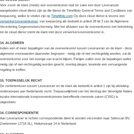
Voor zover de klant (mede) een overeenkomst sluit ter zake een door Leverancier
aangeboden cloud dienst zijn op die dienst de TimeMoto General Terms and Conditions van
toepassing, welke te vinden zijn op
TimeMoto.com
Op deze cloud dienst is tevens een
verwerkersovereenkomst
, van toepassing als bedoeld in artikel 28 lid 3 van de Algemene
Verordening Gegevensbescherming. Met het afsluiten van de overeenkomst met betrekking
tot de cloud dienst stemt de klant met deze verwerkersovereenkomst in.
14. ALGEMEEN
Indien een of meer bepalingen van de overeenkomst tussen Leverancier en de klant - deze
algemene voorwaarden daaronder begrepen - nietig zijn of niet rechtsgeldig worden, zal de
overeenkomst voor het overige van kracht blijven. Partijen zullen over de bepalingen welke
nietig zijn of niet rechtsgeldig worden geacht, overleg plegen, teneinde een vervangende
regeling te treffen.
15. TOEPASSELIJK RECHT
De verbintenissen tussen Leverancier en de klant als bedoeld in artikel 1 zijn bij uitsluiting
onderworpen aan Nederlands recht. Toepasselijkheid van het Verdrag der Verenigde Naties
inzake internationale koopovereenkomsten betreffende roerende zaken (CISG) is
uitgesloten.
16. CORRESPONDENTIE
Aan Leverancier te richten correspondentie dient te worden verzonden naar Safescan BV,
Zoetermeer (2718 SL), Heliumstraat 14 in Nederland.