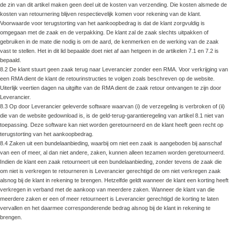
de zin van dit artikel maken geen deel uit de kosten van verzending. Die kosten alsmede de
kosten van retournering blijven respectievelijk komen voor rekening van de klant.
Voorwaarde voor terugstorting van het aankoopbedrag is dat de klant zorgvuldig is
omgegaan met de zaak en de verpakking. De klant zal de zaak slechts uitpakken of
gebruiken in de mate die nodig is om de aard, de kenmerken en de werking van de zaak
vast te stellen. Het in dit lid bepaalde doet niet af aan hetgeen in de artikelen 7.1 en 7.2 is
bepaald.
8.2 De klant stuurt geen zaak terug naar Leverancier zonder een RMA. Voor verkrijging van
een RMA dient de klant de retourinstructies te volgen zoals beschreven op de website.
Uiterlijk veertien dagen na uitgifte van de RMA dient de zaak retour ontvangen te zijn door
Leverancier.
8.3 Op door Leverancier geleverde software waarvan (i) de verzegeling is verbroken of (ii)
die van de website gedownload is, is de geld-terug-garantieregeling van artikel 8.1 niet van
toepassing. Deze software kan niet worden geretourneerd en de klant heeft geen recht op
terugstorting van het aankoopbedrag.
8.4 Zaken uit een bundelaanbieding, waarbij om niet een zaak is aangeboden bij aanschaf
van een of meer, al dan niet andere, zaken, kunnen alleen tezamen worden geretourneerd.
Indien de klant een zaak retourneert uit een bundelaanbieding, zonder tevens de zaak die
om niet is verkregen te retourneren is Leverancier gerechtigd de om niet verkregen zaak
alsnog bij de klant in rekening te brengen. Hetzelfde geldt wanneer de klant een korting heeft
verkregen in verband met de aankoop van meerdere zaken. Wanneer de klant van die
meerdere zaken er een of meer retourneert is Leverancier gerechtigd de korting te laten
vervallen en het daarmee corresponderende bedrag alsnog bij de klant in rekening te
brengen.