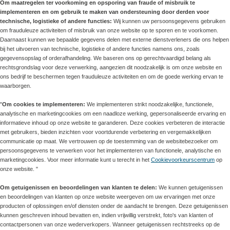
Om maatregelen ter voorkoming en opsporing van fraude of misbruik te
implementeren en om gebruik te maken van ondersteuning door derden voor
technische, logistieke of andere functies:
Wij kunnen uw persoonsgegevens gebruiken
om frauduleuze activiteiten of misbruik van onze website op te sporen en te voorkomen.
Daarnaast kunnen we bepaalde gegevens delen met externe dienstverleners die ons helpen
bij het uitvoeren van technische, logistieke of andere functies namens ons, zoals
gegevensopslag of orderafhandeling. We baseren ons op gerechtvaardigd belang als
rechtsgrondslag voor deze verwerking, aangezien dit noodzakelijk is om onze website en
ons bedrijf te beschermen tegen frauduleuze activiteiten en om de goede werking ervan te
waarborgen.
"
Om cookies te implementeren:
We implementeren strikt noodzakelijke, functionele,
analytische en marketingcookies om een naadloze werking, gepersonaliseerde ervaring en
informatieve inhoud op onze website te garanderen. Deze cookies verbeteren de interactie
met gebruikers, bieden inzichten voor voortdurende verbetering en vergemakkelijken
communicatie op maat. We vertrouwen op de toestemming van de websitebezoeker om
persoonsgegevens te verwerken voor het implementeren van functionele, analytische en
marketingcookies. Voor meer informatie kunt u terecht in het
Cookievoorkeurscentrum
op
onze website. "
Om getuigenissen en beoordelingen van klanten te delen:
We kunnen getuigenissen
en beoordelingen van klanten op onze website weergeven om uw ervaringen met onze
producten of oplossingen en/of diensten onder de aandacht te brengen. Deze getuigenissen
kunnen geschreven inhoud bevatten en, indien vrijwillig verstrekt, foto's van klanten of
contactpersonen van onze wederverkopers. Wanneer getuigenissen rechtstreeks op de