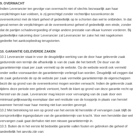
9. OVERMACHT
Indien Leverancier ten gevolge van overmacht niet of slechts bezwaarlijk aan haar
verplichtingen kan voldoen, is zij gerechtigd zonder rechterlijke tussenkomst de
overeenkomst met de klant geheel of gedeeltelijk op te schorten dan wel te ontbinden. In dat
geval nemen de verplichtingen uit de overeenkomst geheel of gedeeltelijk een einde, zonder
dat de partijen schadevergoeding of enige andere prestatie van elkaar kunnen vorderen. Bij
gedeeltelijke nakoming door Leverancier zal Leverancier ter zake het niet nagekomen
gedeelte het aankoopbedrag terugstorten.
10. GARANTIE GELEVERDE ZAKEN
10.1 Leverancier staat in voor de deugdelijke werking van de door haar geleverde zaak
gedurende een termijn die afhankelijk is van de zaak die het betreft. De duur van de
garantietermijn staat per zaak vermeld op de website. Op de website wordt ook vermeld
onder welke voorwaarden de garantietermijn verlengd kan worden. Deugdelijk wil zeggen dat
de zaak gedurende de op de website per zaak vermelde garantietermijn de eigenschappen
bezit die op grond van de overeenkomst mogen worden verwacht. Indien de geleverde zaak
tijdens deze periode een gebrek vertoont, heeft de klant op grond van deze garantie recht op
herstel van de zaak. Leverancier mag kiezen voor vervanging van de zaak door een
minimaal gelijkwaardig exemplaar dan wel restitutie van de koopprijs in plaats van herstel
wanneer herstel naar haar mening niet kan worden gevergd.
10.2 Met betrekking tot een op grond van het eerste lid herstelde of vervangen zaak blijft de
oorspronkelijke ingangsdatum van de garantietermijn van kracht. Voor een herstelde dan wel
vervangen zaak gaat derhalve niet een nieuwe garantietermijn in.
10.3. Buiten de in het eerste lid bedoelde garantie vallen fouten en gebreken die geheel of
gedeeltelijk het gevolg zijn van: