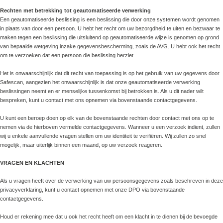
Rechten met betrekking tot geautomatiseerde verwerking
Een geautomatiseerde beslissing is een beslissing die door onze systemen wordt genomen
in plaats van door een persoon. U hebt het recht om uw bezorgdheid te uiten en bezwaar te
maken tegen een beslissing die uitsluitend op geautomatiseerde wijze is genomen op grond
van bepaalde wetgeving inzake gegevensbescherming, zoals de AVG. U hebt ook het recht
om te verzoeken dat een persoon die beslissing herziet.
Het is onwaarschijnlijk dat dit recht van toepassing is op het gebruik van uw gegevens door
Safescan, aangezien het onwaarschijnlijk is dat onze geautomatiseerde verwerking
beslissingen neemt en er menselijke tussenkomst bij betrokken is. Als u dit nader wilt
bespreken, kunt u contact met ons opnemen via bovenstaande contactgegevens.
U kunt een beroep doen op elk van de bovenstaande rechten door contact met ons op te
nemen via de hierboven vermelde contactgegevens. Wanneer u een verzoek indient, zullen
wij u enkele aanvullende vragen stellen om uw identiteit te verifiëren. Wij zullen zo snel
mogelijk, maar uiterlijk binnen een maand, op uw verzoek reageren.
VRAGEN EN KLACHTEN
Als u vragen heeft over de verwerking van uw persoonsgegevens zoals beschreven in deze
privacyverklaring, kunt u contact opnemen met onze DPO via bovenstaande
contactgegevens.
Houd er rekening mee dat u ook het recht heeft om een klacht in te dienen bij de bevoegde