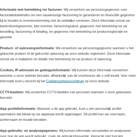
Informatie met betrekking tot facturen:
Wij verwerken uw persoonsgegevens voor
facturatiedoeleinden om een nauwkeurige facturering te garanderen en financiële gegevens
bij te houden in overeenstemming met de wettelijke vereisten. Deze informatie omvat uw
bankrekeningnummer, btw-nummer, factureringsland, gegevens met betrekking tot uw
bestelling, facturering of betaling, en gegevens met betrekking tot productregistratie en
garantie.
Product- of oplossingsinformatie
: Wij verwerken uw persoonsgegevens wanneer u het
gekochte product of de gekochte oplossing op onze website registreert. Deze informatie
omvat uw e-mailadres en details met betrekking tot uw product of oplossing.
Cookies, IP-adressen en gedragsinformatie:
Wij kunnen deze informatie verwerken
wanneer u onze website bezoekt, afhankelijk van de voorkeuren die u zelf instelt. Voor meer
informatie kunt u terecht bij het
Cookievoorkeurscentrum
op onze website.
CCTV-beelden:
Wij verwerken CCTV-beelden van personen wanneer u onze gebouwen
bezoekt.
App-profielinformatie:
Wanneer u de app gebruikt, kunt u een persoonlijk profiel
aanmaken dat lokaal op uw apparaat wordt opgeslagen. Dit profiel kan uw voornaam,
achternaam en locatie bevatten.
App-gebruiks- en analysegegevens:
Wij kunnen informatie verzamelen en analyseren
over hoe de app wordt gebruikt, zoals de gebruiksfrequentie, interactie met functies,