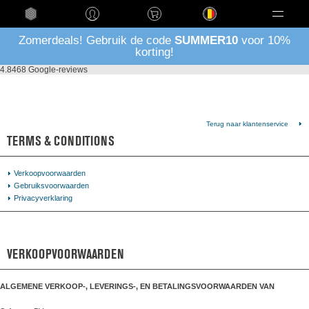
Taal
Zomerdeals! Gebruik de code
SUMMER10
voor 10%
korting!
4.8
468 Google-reviews
Terug naar klantenservice
TERMS & CONDITIONS
Verkoopvoorwaarden
Gebruiksvoorwaarden
Privacyverklaring
VERKOOPVOORWAARDEN
ALGEMENE VERKOOP-, LEVERINGS-, EN BETALINGSVOORWAARDEN VAN