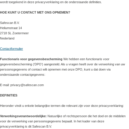
wordt toegekend in deze privacyverklaring en de onderstaande definities.
HOE KUNT U CONTACT MET ONS OPNEMEN?
Safescan B.V.
Heliumstraat 14
2718 SL Zoetermeer
Nederland
Contactformulier
Functionaris voor gegevensbescherming
We hebben een functionaris voor
gegevensbescherming (‘DPO’) aangesteld. Als u vragen heeft over de verwerking van uw
persoonsgegevens of contact wilt opnemen met onze DPO, kunt u dat doen via
onderstaande contactgegevens:
E-mail: privacy@safescan.com
DEFINITIES
Hieronder vindt u enkele belangrijke termen die relevant zijn voor deze privacyverklaring:
Verwerkingsverantwoordelijke:
Natuurlijke of rechtspersoon die het doel en de middelen
voor de verwerking van persoonsgegevens bepaalt. In het kader van deze
privacyverklaring is dit Safescan B.V.