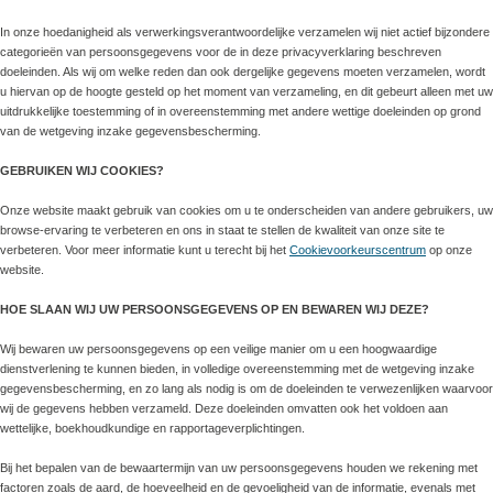
In onze hoedanigheid als verwerkingsverantwoordelijke verzamelen wij niet actief bijzondere
categorieën van persoonsgegevens voor de in deze privacyverklaring beschreven
doeleinden. Als wij om welke reden dan ook dergelijke gegevens moeten verzamelen, wordt
u hiervan op de hoogte gesteld op het moment van verzameling, en dit gebeurt alleen met uw
uitdrukkelijke toestemming of in overeenstemming met andere wettige doeleinden op grond
van de wetgeving inzake gegevensbescherming.
GEBRUIKEN WIJ COOKIES?
Onze website maakt gebruik van cookies om u te onderscheiden van andere gebruikers, uw
browse-ervaring te verbeteren en ons in staat te stellen de kwaliteit van onze site te
verbeteren. Voor meer informatie kunt u terecht bij het
Cookievoorkeurscentrum
op onze
website.
HOE SLAAN WIJ UW PERSOONSGEGEVENS OP EN BEWAREN WIJ DEZE?
Wij bewaren uw persoonsgegevens op een veilige manier om u een hoogwaardige
dienstverlening te kunnen bieden, in volledige overeenstemming met de wetgeving inzake
gegevensbescherming, en zo lang als nodig is om de doeleinden te verwezenlijken waarvoor
wij de gegevens hebben verzameld. Deze doeleinden omvatten ook het voldoen aan
wettelijke, boekhoudkundige en rapportageverplichtingen.
Bij het bepalen van de bewaartermijn van uw persoonsgegevens houden we rekening met
factoren zoals de aard, de hoeveelheid en de gevoeligheid van de informatie, evenals met