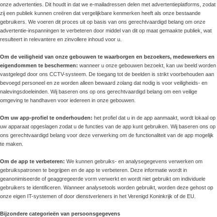
onze advertenties. Dit houdt in dat we e-mailadressen delen met advertentieplatforms, zodat
zij een publiek kunnen creëren dat vergelijkbare kenmerken heeft als onze bestaande
gebruikers. We voeren dit proces uit op basis van ons gerechtvaardigd belang om onze
advertentie-inspanningen te verbeteren door middel van dit op maat gemaakte publiek, wat
resulteert in relevantere en zinvollere inhoud voor u.
Om de veiligheid van onze gebouwen te waarborgen en bezoekers, medewerkers en
eigendommen te beschermen:
wanneer u onze gebouwen bezoekt, kan uw beeld worden
vastgelegd door ons CCTV-systeem. De toegang tot de beelden is strikt voorbehouden aan
bevoegd personeel en ze worden alleen bewaard zolang dat nodig is voor veiligheids- en
nalevingsdoeleinden. Wij baseren ons op ons gerechtvaardigd belang om een veilige
omgeving te handhaven voor iedereen in onze gebouwen.
Om uw app-profiel te onderhouden:
het profiel dat u in de app aanmaakt, wordt lokaal op
uw apparaat opgeslagen zodat u de functies van de app kunt gebruiken. Wij baseren ons op
ons gerechtvaardigd belang voor deze verwerking om de functionaliteit van de app mogelijk
te maken.
Om de app te verbeteren:
We kunnen gebruiks- en analysegegevens verwerken om
gebruikspatronen te begrijpen en de app te verbeteren. Deze informatie wordt in
geanonimiseerde of geaggregeerde vorm verwerkt en wordt niet gebruikt om individuele
gebruikers te identificeren. Wanneer analysetools worden gebruikt, worden deze gehost op
onze eigen IT-systemen of door dienstverleners in het Verenigd Koninkrijk of de EU.
Bijzondere categorieën van persoonsgegevens