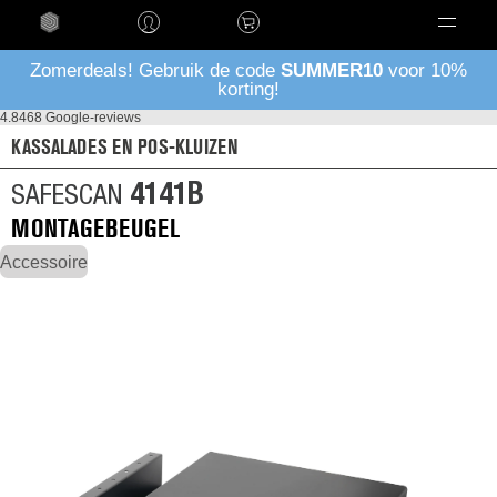
Taal
Zomerdeals! Gebruik de code
SUMMER10
voor 10%
korting!
4.8
468 Google-reviews
KASSALADES EN POS-KLUIZEN
4141B
SAFESCAN
MONTAGEBEUGEL
Accessoire