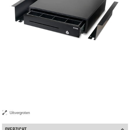
Set met robuuste, metalen steunen, geschikt voor de LD-4141, SD-
4141 en HD-4141S
Uitvergroten
OVERZICHT