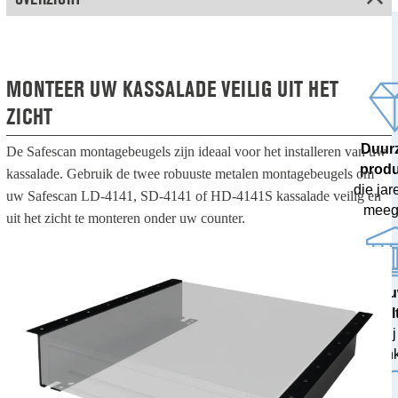
MONTEER UW KASSALADE VEILIG UIT HET
ZICHT
Duur
De Safescan montagebeugels zijn ideaal voor het installeren van uw
prod
kassalade. Gebruik de twee robuuste metalen montagebeugels om
die ja
uw Safescan LD-4141, SD-4141 of HD-4141S kassalade veilig en
meeg
uit het zicht te monteren onder uw counter.
100% nau
resul
getest bij
ban