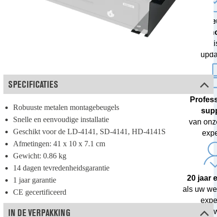
De ni
techn
met grati
upda
SPECIFICATIES
Profes
Robuuste metalen montagebeugels
sup
Snelle en eenvoudige installatie
van onz
Geschikt voor de LD-4141, SD-4141, HD-4141S
expe
Afmetingen: 41 x 10 x 7.1 cm
Gewicht: 0.86 kg
14 dagen tevredenheidsgarantie
20 jaar 
1 jaar garantie
als uw we
CE gecertificeerd
exper
IN DE VERPAKKING
geldver