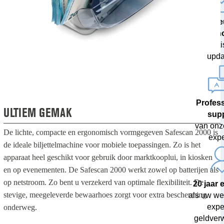
De ni
techn
met grati
upda
Profes
ULTIEM GEMAK
sup
van onz
De lichte, compacte en ergonomisch vormgegeven Safescan 2000 is
expe
de ideale biljettelmachine voor mobiele toepassingen. Zo is het
apparaat heel geschikt voor gebruik door marktkooplui, in kiosken
en op evenementen. De Safescan 2000 werkt zowel op batterijen als
op netstroom. Zo bent u verzekerd van optimale flexibiliteit. De
20 jaar 
stevige, meegeleverde bewaarhoes zorgt voor extra bescherming
als uw we
exper
onderweg.
geldver