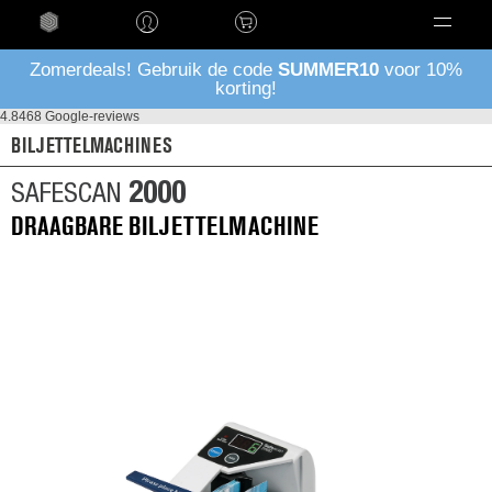
Taal
Zomerdeals! Gebruik de code
SUMMER10
voor 10%
korting!
4.8
468 Google-reviews
BILJETTELMACHINES
2000
SAFESCAN
DRAAGBARE BILJETTELMACHINE