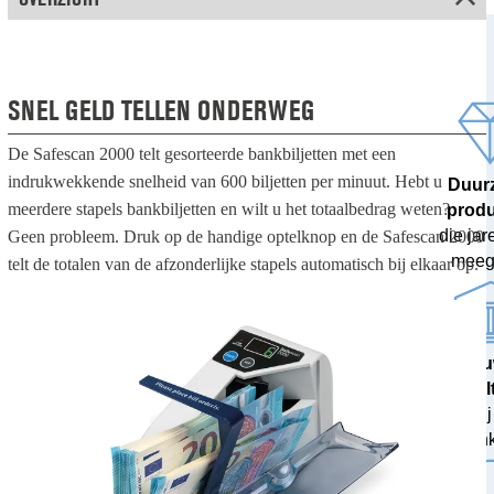
SNEL GELD TELLEN ONDERWEG
De Safescan 2000 telt gesorteerde bankbiljetten met een
indrukwekkende snelheid van 600 biljetten per minuut. Hebt u
Duur
meerdere stapels bankbiljetten en wilt u het totaalbedrag weten?
prod
die ja
Geen probleem. Druk op de handige optelknop en de Safescan 2000
meeg
telt de totalen van de afzonderlijke stapels automatisch bij elkaar op.
100% nau
resul
getest bij
ban