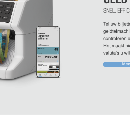
SNEL. EFFI
Tel uw biljet
geldtelmachi
controleren e
Het maakt nie
valuta’s u wi
Mee