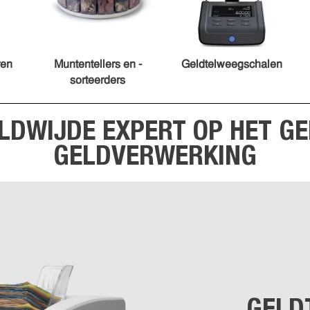
ren
Muntentellers en -
Geldtelweegschalen
sorteerders
LDWIJDE EXPERT OP HET GE
GELDVERWERKING
GELD