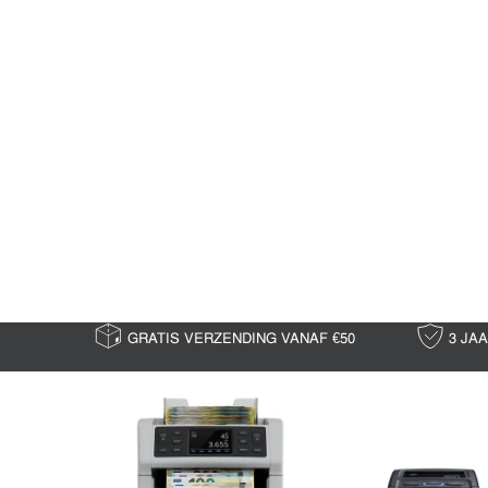
GRATIS VERZENDING VANAF €50
3 JA