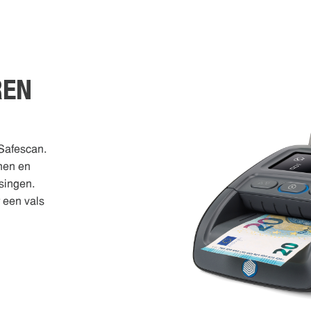
REN
 Safescan.
nen en
singen.
r een vals