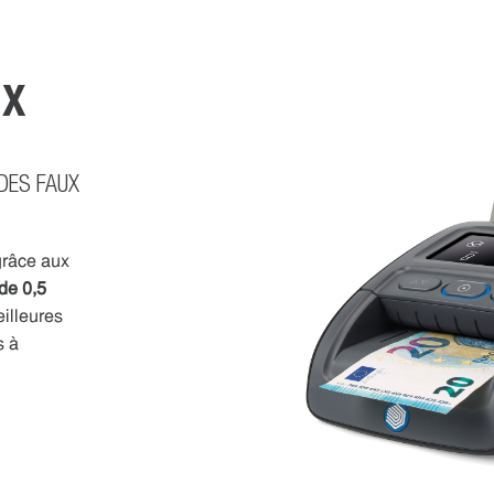
UX
 DES FAUX
 grâce aux
de 0,5
illeures
s à