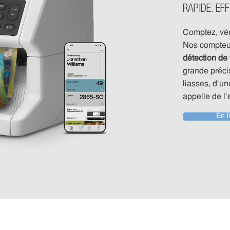
RAPIDE. EFF
Comptez, véri
Nos compteus
détection de 
grande précis
liasses, d’un
appelle de l’e
En l