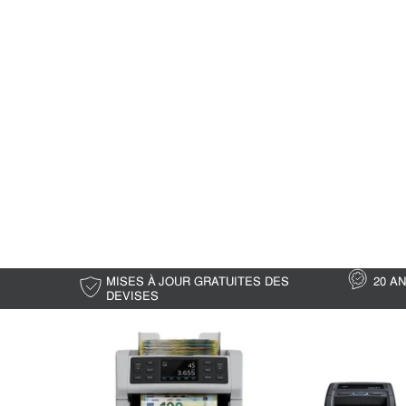
MISES À JOUR GRATUITES DES
20 A
DEVISES