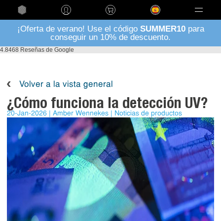
Language
¡Oferta de verano! Use el código
SUMMER10
para
conseguir un 10% de descuento.
4.8
468 Reseñas de Google
Volver a la vista general
¿Cómo funciona la detección UV?
20-Jan-2026
Amber Wennekes
Noticias de productos