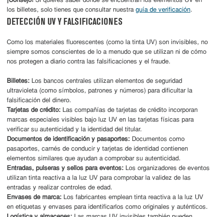
¡Consejo!
Si quieres saber dónde se encuentran los elementos UV en
los billetes, solo tienes que consultar nuestra
guía de verificación
.
DETECCIÓN UV Y FALSIFICACIONES
Como los materiales fluorescentes (como la tinta UV) son invisibles, no
siempre somos conscientes de lo a menudo que se utilizan ni de cómo
nos protegen a diario contra las falsificaciones y el fraude.
Billetes:
Los bancos centrales utilizan elementos de seguridad
ultravioleta (como símbolos, patrones y números) para dificultar la
falsificación del dinero.
Tarjetas de crédito:
Las compañías de tarjetas de crédito incorporan
marcas especiales visibles bajo luz UV en las tarjetas físicas para
verificar su autenticidad y la identidad del titular.
Documentos de identificación y pasaportes:
Documentos como
pasaportes, carnés de conducir y tarjetas de identidad contienen
elementos similares que ayudan a comprobar su autenticidad.
Entradas, pulseras y sellos para eventos:
Los organizadores de eventos
utilizan tinta reactiva a la luz UV para comprobar la validez de las
entradas y realizar controles de edad.
Envases de marca:
Los fabricantes emplean tinta reactiva a la luz UV
en etiquetas y envases para identificarlos como originales y auténticos.
Logística y almacenes:
Las marcas UV invisibles también pueden