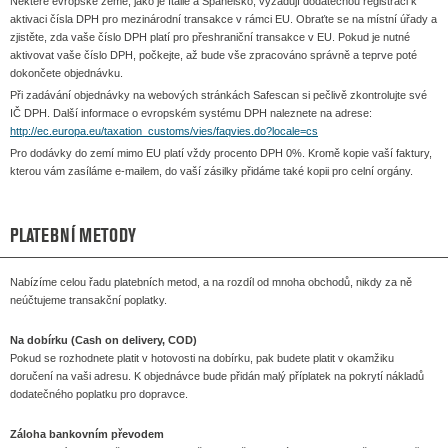
Některé evropské země, jako je Itálie a Španělsko, vyžadují dodatečnou registraci k
aktivaci čísla DPH pro mezinárodní transakce v rámci EU. Obraťte se na místní úřady a
zjistěte, zda vaše číslo DPH platí pro přeshraniční transakce v EU. Pokud je nutné
aktivovat vaše číslo DPH, počkejte, až bude vše zpracováno správně a teprve poté
dokončete objednávku.
Při zadávání objednávky na webových stránkách Safescan si pečlivě zkontrolujte své
IČ DPH. Další informace o evropském systému DPH naleznete na adrese:
http://ec.europa.eu/taxation_customs/vies/faqvies.do?locale=cs
Pro dodávky do zemí mimo EU platí vždy procento DPH 0%. Kromě kopie vaší faktury,
kterou vám zasíláme e-mailem, do vaší zásilky přidáme také kopii pro celní orgány.
PLATEBNÍ METODY
Nabízíme celou řadu platebních metod, a na rozdíl od mnoha obchodů, nikdy za ně
neúčtujeme transakční poplatky.
Na dobírku (Cash on delivery, COD)
Pokud se rozhodnete platit v hotovosti na dobírku, pak budete platit v okamžiku
doručení na vaši adresu. K objednávce bude přidán malý příplatek na pokrytí nákladů
dodatečného poplatku pro dopravce.
Záloha bankovním převodem