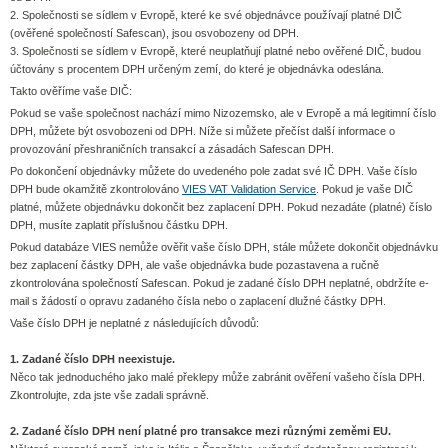
2. Společnosti se sídlem v Evropě, které ke své objednávce používají platné DIČ
(ověřené společností Safescan), jsou osvobozeny od DPH.
3. Společnosti se sídlem v Evropě, které neuplatňují platné nebo ověřené DIČ, budou
účtovány s procentem DPH určeným zemí, do které je objednávka odeslána.
Takto ověříme vaše DIČ:
Pokud se vaše společnost nachází mimo Nizozemsko, ale v Evropě a má legitimní číslo
DPH, můžete být osvobozeni od DPH. Níže si můžete přečíst další informace o
provozování přeshraničních transakcí a zásadách Safescan DPH.
Po dokončení objednávky můžete do uvedeného pole zadat své IČ DPH. Vaše číslo
DPH bude okamžitě zkontrolováno
VIES VAT Validation Service
. Pokud je vaše DIČ
platné, můžete objednávku dokončit bez zaplacení DPH. Pokud nezadáte (platné) číslo
DPH, musíte zaplatit příslušnou částku DPH.
Pokud databáze VIES nemůže ověřit vaše číslo DPH, stále můžete dokončit objednávku
bez zaplacení částky DPH, ale vaše objednávka bude pozastavena a ručně
zkontrolována společností Safescan. Pokud je zadané číslo DPH neplatné, obdržíte e-
mail s žádostí o opravu zadaného čísla nebo o zaplacení dlužné částky DPH.
Vaše číslo DPH je neplatné z následujících důvodů:
1. Zadané číslo DPH neexistuje.
Něco tak jednoduchého jako malé překlepy může zabránit ověření vašeho čísla DPH.
Zkontrolujte, zda jste vše zadali správně.
2. Zadané číslo DPH není platné pro transakce mezi různými zeměmi EU.