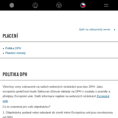
Language
Zpět na zákaznický servis
PLACENÍ
Politika DPH
Platební metody
POLITIKA DPH
Všechny ceny zobrazené na našich webových stránkách jsou bez DPH. Jako
evropská společnost bude Safescan účtovat náklady na DPH v souladu s pravidly a
předpisy Evropské unie. Další informace najdete na webových stránkách
Evropské
unie
.
Co to znamená pro vaši objednávku?
1. Objednávky podané nebo odeslané do země mimo Evropskou unii jsou osvobozeny
od DPH.