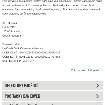
Pokud zvolíte tuto možnost platby, odešleme vaši objednávku, jakmile vaše platba přijde
na náš bankovní účet. E-mailové potvrzení objednávky, které vám zašleme, bude
obsahovat číslo objednávky. Když provádíte platbu, přiřaďte toto číslo, abychom mohli
spojit platbu se správnou objednávkou.
XERTEC a.s.
Údolní 212/1
147 00 Praha 4
Česká republika
Bankovní údaje:
UniCredit Bank Česká republika, a.s.
ÚČET CZK č. IBAN CZ3427000000000141473004
ÚČET EUR č. IBAN CZ3427000000002107737888
Kód BIC/SWIFT: BACXCZPP
Zpět na zákaznický servis
DETEKTORY PADĚLKŮ
POČÍTAČKY BANKOVEK