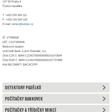
147 00 Praha 4
Česká republika
T: +420 225 004 111
F: +420 225 004 162
E-mail:
xertec@xertec.cz
IČ: 27399508
DIČ: CZ27399508
Bankovní spojeni:
UniCredit Bank Czech Republic, a.s.
Účet CZK č. IBAN CZ3427000000000141473004
Účet EUR č. IBAN CZ3427000000002107737888
Kód BIC/SWIFT: BACXCZPP
DETEKTORY PADĚLKŮ
POČÍTAČKY BANKOVEK
POČÍTAČKY A TŘÍDIČKY MINCÍ