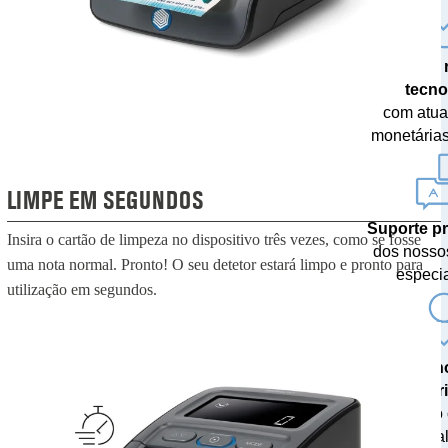
A mais 
tecno
com atua
monetárias
LIMPE EM SEGUNDOS
Suporte pr
Insira o cartão de limpeza no dispositivo três vezes, como se fosse
dos nosso
uma nota normal. Pronto! O seu detetor estará limpo e pronto para
especia
utilização em segundos.
20 an
exper
como 
especia