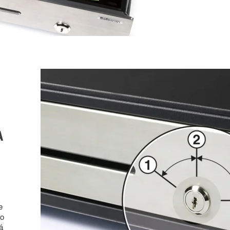
A
e
so
á