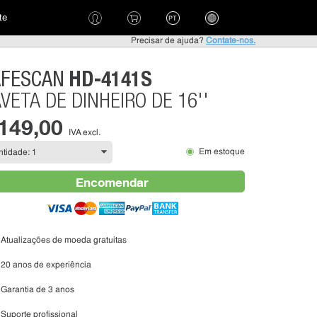
te
PT
Precisar de ajuda?
Contate-nos.
HD-4141S
AFESCAN
VETA DE DINHEIRO DE 16''
 149,00
IVA excl.
Em estoque
Encomendar
Atualizações de moeda gratuitas
20 anos de experiência
Garantia de 3 anos
Suporte profissional