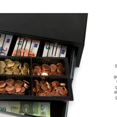
S
g
d