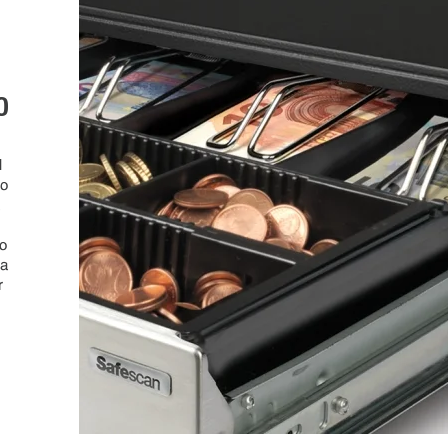
O
l
mo
a
ro
ra
r