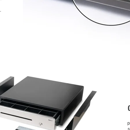
.
p
s