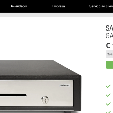
Revendedor
Empresa
Serviço ao clien
S
GA
€