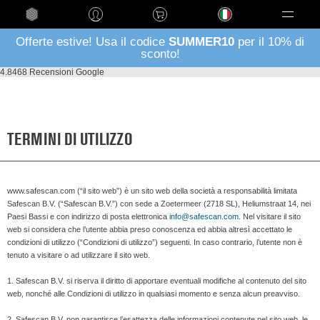
Language
Offerte estive! Usa il codice
SUMMER10
per il 10% di
sconto!
4.8
468 Recensioni Google
TERMINI DI UTILIZZO
www.safescan.com (“il sito web”) è un sito web della società a responsabilità limitata
Safescan B.V. (“Safescan B.V.”) con sede a Zoetermeer (2718 SL), Heliumstraat 14, nei
Paesi Bassi e con indirizzo di posta elettronica
info@safescan.com
. Nel visitare il sito
web si considera che l’utente abbia preso conoscenza ed abbia altresì accettato le
condizioni di utilizzo (“Condizioni di utilizzo”) seguenti. In caso contrario, l’utente non è
tenuto a visitare o ad utilizzare il sito web.
1. Safescan B.V. si riserva il diritto di apportare eventuali modifiche al contenuto del sito
web, nonché alle Condizioni di utilizzo in qualsiasi momento e senza alcun preavviso.
2. Safescan B.V. non garantisce l’esattezza delle informazioni contenute nel sito web, le