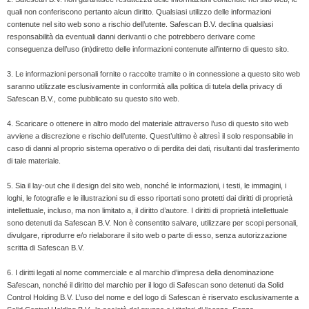
quali non conferiscono pertanto alcun diritto. Qualsiasi utilizzo delle informazioni
contenute nel sito web sono a rischio dell’utente. Safescan B.V. declina qualsiasi
responsabilità da eventuali danni derivanti o che potrebbero derivare come
conseguenza dell’uso (in)diretto delle informazioni contenute all’interno di questo sito.
3. Le informazioni personali fornite o raccolte tramite o in connessione a questo sito web
saranno utilizzate esclusivamente in conformità alla politica di tutela della privacy di
Safescan B.V., come pubblicato su questo sito web.
4. Scaricare o ottenere in altro modo del materiale attraverso l’uso di questo sito web
avviene a discrezione e rischio dell’utente. Quest’ultimo è altresì il solo responsabile in
caso di danni al proprio sistema operativo o di perdita dei dati, risultanti dal trasferimento
di tale materiale.
5. Sia il lay-out che il design del sito web, nonché le informazioni, i testi, le immagini, i
loghi, le fotografie e le illustrazioni su di esso riportati sono protetti dai diritti di proprietà
intellettuale, incluso, ma non limitato a, il diritto d’autore. I diritti di proprietà intellettuale
sono detenuti da Safescan B.V. Non è consentito salvare, utilizzare per scopi personali,
divulgare, riprodurre e/o rielaborare il sito web o parte di esso, senza autorizzazione
scritta di Safescan B.V.
6. I diritti legati al nome commerciale e al marchio d’impresa della denominazione
Safescan, nonché il diritto del marchio per il logo di Safescan sono detenuti da Solid
Control Holding B.V. L’uso del nome e del logo di Safescan è riservato esclusivamente a