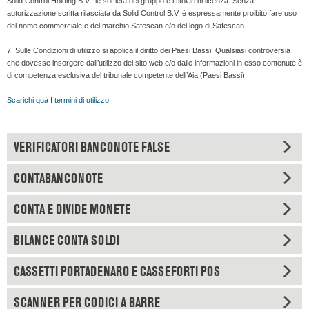
Solid Control Holding B.V., le società del gruppo e i titolari di licenza. Senza
autorizzazione scritta rilasciata da Solid Control B.V. è espressamente proibito fare uso
del nome commerciale e del marchio Safescan e/o del logo di Safescan.
7. Sulle Condizioni di utilizzo si applica il diritto dei Paesi Bassi. Qualsiasi controversia
che dovesse insorgere dall’utilizzo del sito web e/o dalle informazioni in esso contenute è
di competenza esclusiva del tribunale competente dell’Aia (Paesi Bassi).
Scarichi quá I termini di utilizzo
VERIFICATORI BANCONOTE FALSE
CONTABANCONOTE
CONTA E DIVIDE MONETE
BILANCE CONTA SOLDI
CASSETTI PORTADENARO E CASSEFORTI POS
SCANNER PER CODICI A BARRE