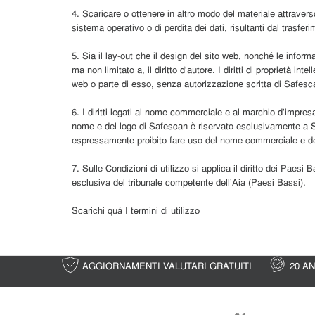
4. Scaricare o ottenere in altro modo del materiale attraverso
sistema operativo o di perdita dei dati, risultanti dal trasferi
5. Sia il lay-out che il design del sito web, nonché le informazio
ma non limitato a, il diritto d’autore. I diritti di proprietà i
web o parte di esso, senza autorizzazione scritta di Safesc
6. I diritti legati al nome commerciale e al marchio d’impre
nome e del logo di Safescan è riservato esclusivamente a Soli
espressamente proibito fare uso del nome commerciale e de
7. Sulle Condizioni di utilizzo si applica il diritto dei Pae
esclusiva del tribunale competente dell’Aia (Paesi Bassi).
Scarichi quá I termini di utilizzo
AGGIORNAMENTI VALUTARI GRATUITI
20 A