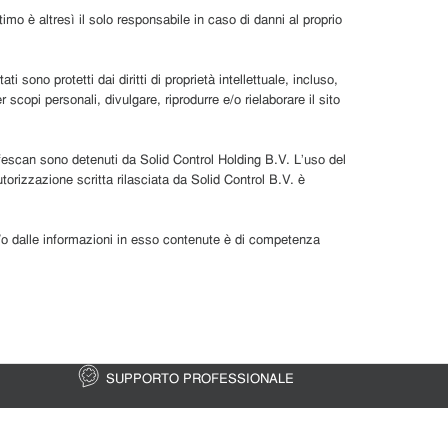
imo è altresì il solo responsabile in caso di danni al proprio
ti sono protetti dai diritti di proprietà intellettuale, incluso,
r scopi personali, divulgare, riprodurre e/o rielaborare il sito
afescan sono detenuti da Solid Control Holding B.V. L’uso del
torizzazione scritta rilasciata da Solid Control B.V. è
b e/o dalle informazioni in esso contenute è di competenza
SUPPORTO PROFESSIONALE
AGGIOR