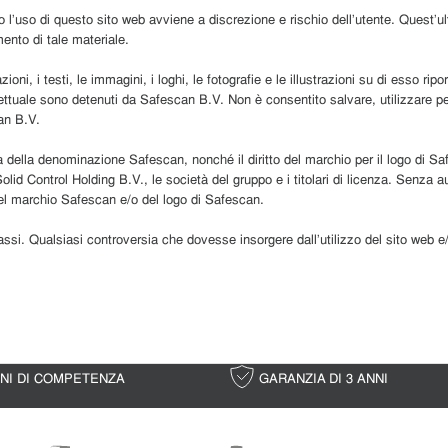
 l’uso di questo sito web avviene a discrezione e rischio dell’utente. Quest’ult
mento di tale materiale.
ni, i testi, le immagini, i loghi, le fotografie e le illustrazioni su di esso riporta
ntellettuale sono detenuti da Safescan B.V. Non è consentito salvare, utilizzare pe
an B.V.
sa della denominazione Safescan, nonché il diritto del marchio per il logo di S
d Control Holding B.V., le società del gruppo e i titolari di licenza. Senza au
l marchio Safescan e/o del logo di Safescan.
si Bassi. Qualsiasi controversia che dovesse insorgere dall’utilizzo del sito we
NNI DI COMPETENZA
GARANZIA DI 3 ANNI