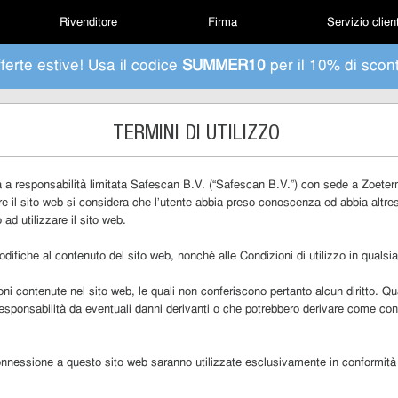
Rivenditore
Firma
Servizio clien
ferte estive! Usa il codice
SUMMER10
per il 10% di scon
TERMINI DI UTILIZZO
à a responsabilità limitata Safescan B.V. (“Safescan B.V.”) con sede a Zoete
are il sito web si considera che l’utente abbia preso conoscenza ed abbia altresì 
 ad utilizzare il sito web.
 modifiche al contenuto del sito web, nonché alle Condizioni di utilizzo in qua
i contenute nel sito web, le quali non conferiscono pertanto alcun diritto. Qua
responsabilità da eventuali danni derivanti o che potrebbero derivare come con
 connessione a questo sito web saranno utilizzate esclusivamente in conformità 