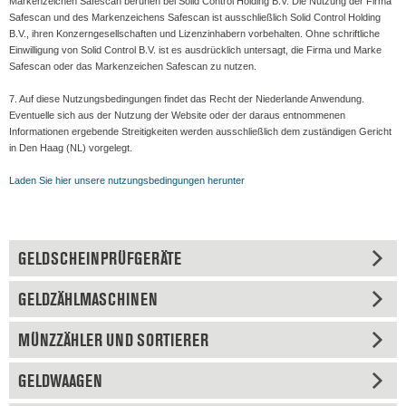
Markenzeichen Safescan beruhen bei Solid Control Holding B.V. Die Nutzung der Firma
Safescan und des Markenzeichens Safescan ist ausschließlich Solid Control Holding
B.V., ihren Konzerngesellschaften und Lizenzinhabern vorbehalten. Ohne schriftliche
Einwilligung von Solid Control B.V. ist es ausdrücklich untersagt, die Firma und Marke
Safescan oder das Markenzeichen Safescan zu nutzen.
7. Auf diese Nutzungsbedingungen findet das Recht der Niederlande Anwendung.
Eventuelle sich aus der Nutzung der Website oder der daraus entnommenen
Informationen ergebende Streitigkeiten werden ausschließlich dem zuständigen Gericht
in Den Haag (NL) vorgelegt.
Laden Sie hier unsere nutzungsbedingungen herunter
GELDSCHEINPRÜFGERÄTE
GELDZÄHLMASCHINEN
MÜNZZÄHLER UND SORTIERER
GELDWAAGEN