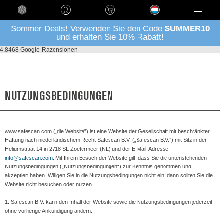
Language
Sommer Deals! Verwenden Sie den Code
SUMMER10
und erhalten Sie 10% Rabatt!
4.8
468 Google-Razensionen
NUTZUNGSBEDINGUNGEN
www.safescan.com („die Website”) ist eine Website der Gesellschaft mit beschränkter
Haftung nach niederländischem Recht Safescan B.V. („Safescan B.V.”) mit Sitz in der
Heliumstraat 14 in 2718 SL Zoetermeer (NL) und der E-Mail-Adresse
info@safescan.com
. Mit Ihrem Besuch der Website gilt, dass Sie die untenstehenden
Nutzungsbedingungen („Nutzungsbedingungen“) zur Kenntnis genommen und
akzeptiert haben. Willigen Sie in die Nutzungsbedingungen nicht ein, dann sollten Sie die
Website nicht besuchen oder nutzen.
1. Safescan B.V. kann den Inhalt der Website sowie die Nutzungsbedingungen jederzeit
ohne vorherige Ankündigung ändern.