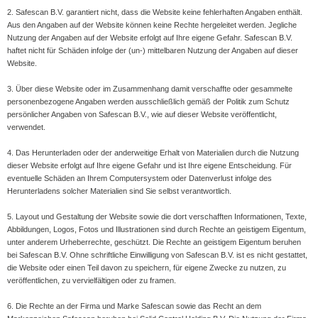
2. Safescan B.V. garantiert nicht, dass die Website keine fehlerhaften Angaben enthält.
Aus den Angaben auf der Website können keine Rechte hergeleitet werden. Jegliche
Nutzung der Angaben auf der Website erfolgt auf Ihre eigene Gefahr. Safescan B.V.
haftet nicht für Schäden infolge der (un-) mittelbaren Nutzung der Angaben auf dieser
Website.
3. Über diese Website oder im Zusammenhang damit verschaffte oder gesammelte
personenbezogene Angaben werden ausschließlich gemäß der Politik zum Schutz
persönlicher Angaben von Safescan B.V., wie auf dieser Website veröffentlicht,
verwendet.
4. Das Herunterladen oder der anderweitige Erhalt von Materialien durch die Nutzung
dieser Website erfolgt auf Ihre eigene Gefahr und ist Ihre eigene Entscheidung. Für
eventuelle Schäden an Ihrem Computersystem oder Datenverlust infolge des
Herunterladens solcher Materialien sind Sie selbst verantwortlich.
5. Layout und Gestaltung der Website sowie die dort verschafften Informationen, Texte,
Abbildungen, Logos, Fotos und Illustrationen sind durch Rechte an geistigem Eigentum,
unter anderem Urheberrechte, geschützt. Die Rechte an geistigem Eigentum beruhen
bei Safescan B.V. Ohne schriftliche Einwilligung von Safescan B.V. ist es nicht gestattet,
die Website oder einen Teil davon zu speichern, für eigene Zwecke zu nutzen, zu
veröffentlichen, zu vervielfältigen oder zu framen.
6. Die Rechte an der Firma und Marke Safescan sowie das Recht an dem