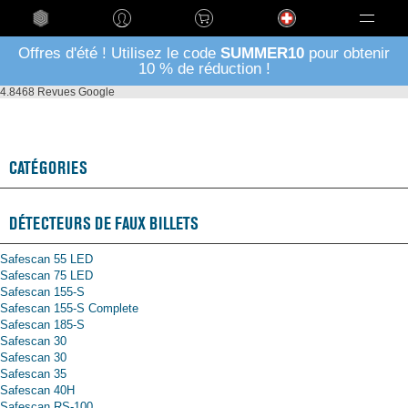
Language
Offres d'été ! Utilisez le code
SUMMER10
pour obtenir
10 % de réduction !
4.8
468 Revues Google
Plan du site
CATÉGORIES
DÉTECTEURS DE FAUX BILLETS
Safescan 55 LED
Safescan 75 LED
Safescan 155-S
Safescan 155-S Complete
Safescan 185-S
Safescan 30
Safescan 30
Safescan 35
Safescan 40H
Safescan RS-100