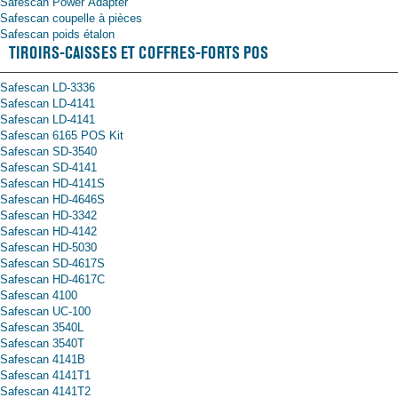
Safescan Power Adapter
Safescan coupelle à pièces
Safescan poids étalon
TIROIRS-CAISSES ET COFFRES-FORTS POS
Safescan LD-3336
Safescan LD-4141
Safescan LD-4141
Safescan 6165 POS Kit
Safescan SD-3540
Safescan SD-4141
Safescan HD-4141S
Safescan HD-4646S
Safescan HD-3342
Safescan HD-4142
Safescan HD-5030
Safescan SD-4617S
Safescan HD-4617C
Safescan 4100
Safescan UC-100
Safescan 3540L
Safescan 3540T
Safescan 4141B
Safescan 4141T1
Safescan 4141T2