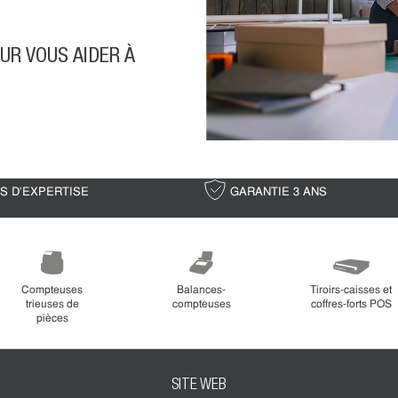
UR VOUS AIDER À
NS D'EXPERTISE
GARANTIE 3 ANS
Compteuses
Balances-
Tiroirs-caisses et
trieuses de
compteuses
coffres-forts POS
pièces
SITE WEB