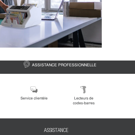
ASSISTANCE PROFESSIONNELLE
MISES 
DEVIS
Service clientèle
Lecteurs de
codes-barres
ASSISTANCE