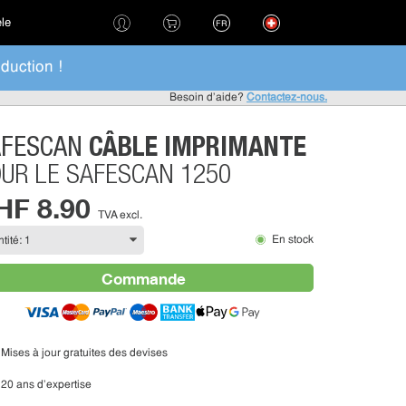
èle
FR
duction !
Besoin d'aide?
Contactez-nous.
CÂBLE IMPRIMANTE
AFESCAN
UR LE SAFESCAN 1250
HF 8.90
TVA excl.
En stock
Commande
Mises à jour gratuites des devises
20 ans d'expertise