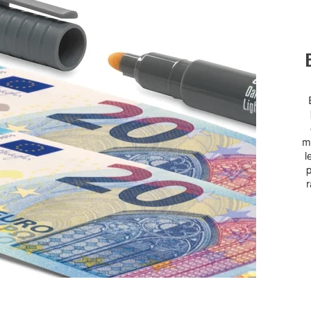
ma
l
p
r