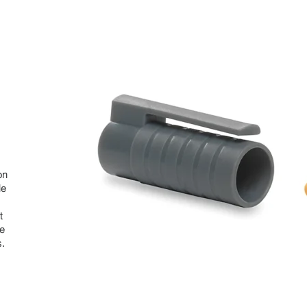
on
le
t
ne
s.