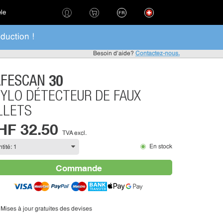
èle
FR
duction !
Besoin d'aide?
Contactez-nous.
30
AFESCAN
YLO DÉTECTEUR DE FAUX
LLETS
HF 32.50
TVA excl.
En stock
Commande
Mises à jour gratuites des devises