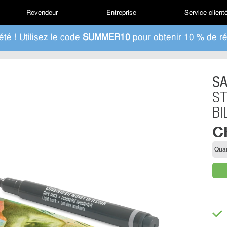
Revendeur
Entreprise
Service client
été ! Utilisez le code
SUMMER10
pour obtenir 10 % de ré
S
ST
BI
C