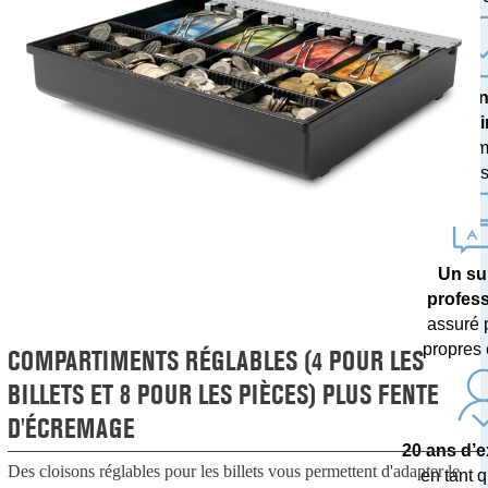
Une techn
poi
avec des m
de devises 
Un su
profes
assuré 
propres 
COMPARTIMENTS RÉGLABLES (4 POUR LES
BILLETS ET 8 POUR LES PIÈCES) PLUS FENTE
D'ÉCREMAGE
20 ans d’
Des cloisons réglables pour les billets vous permettent d'adapter le
en tant q