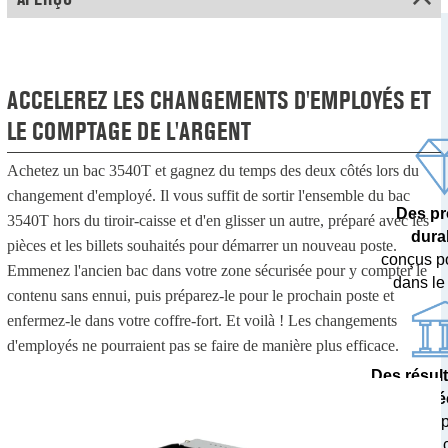
ACCELEREZ LES CHANGEMENTS D'EMPLOYÉS ET
LE COMPTAGE DE L'ARGENT
Achetez un bac 3540T et gagnez du temps des deux côtés lors du
changement d'employé. Il vous suffit de sortir l'ensemble du bac
Des pr
3540T hors du tiroir-caisse et d'en glisser un autre, préparé avec les
dura
pièces et les billets souhaités pour démarrer un nouveau poste.
conçus p
Emmenez l'ancien bac dans votre zone sécurisée pour y compter le
dans le
contenu sans ennui, puis préparez-le pour le prochain poste et
enfermez-le dans votre coffre-fort. Et voilà ! Les changements
d'employés ne pourraient pas se faire de manière plus efficace.
Des résul
pré
testés 
banques c