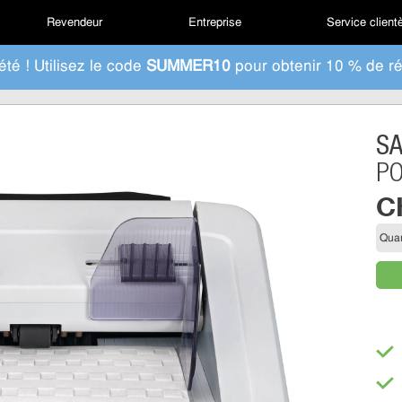
Revendeur
Entreprise
Service client
été ! Utilisez le code
SUMMER10
pour obtenir 10 % de ré
S
PO
C