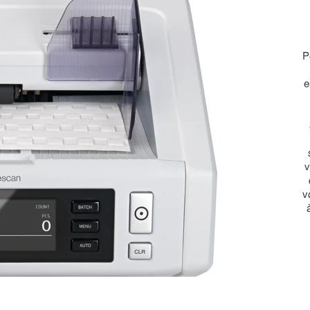
P
e
v
v