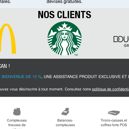
rales.
devises gratuites.
NOS CLIENTS
AN !
 BIENVENUE DE 10 %
, UNE ASSISTANCE PRODUIT EXCLUSIVE ET 
pouvez vous désinscrire à tout moment. Consultez notre
politique de confidenti
Compteuses
Balances-
Tiroirs-caisses et
trieuses de
compteuses
coffres-forts POS