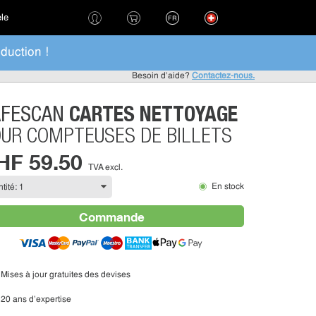
èle
FR
duction !
Besoin d'aide?
Contactez-nous.
CARTES NETTOYAGE
AFESCAN
UR COMPTEUSES DE BILLETS
HF 59.50
TVA excl.
En stock
Commande
Mises à jour gratuites des devises
20 ans d'expertise