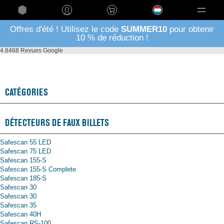
Language
Offres d'été ! Utilisez le code
SUMMER10
pour obtenir
10 % de réduction !
4.8
468 Revues Google
Plan du site
CATÉGORIES
DÉTECTEURS DE FAUX BILLETS
Safescan 55 LED
Safescan 75 LED
Safescan 155-S
Safescan 155-S Complete
Safescan 185-S
Safescan 30
Safescan 30
Safescan 35
Safescan 40H
Safescan RS-100