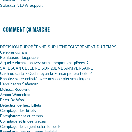
Safescan 350-BT
Safescan 310-W Support
COMMENT ÇA MARCHE
DÉCISION EUROPÉENNE SUR L'ENREGISTREMENT DU TEMPS
Célébrer dix ans
Pointeuses-Badgeuses
À quelle vitesse pouvez-vous compter vos pièces ?
SAFESCAN CÉLÈBRE SON 20ÈME ANNIVERSAIRE !
Cash ou carte ? Quel moyen la France préfère-t-elle ?
Boostez votre activité avec nos compteuses d'argent.
L’application Safescan
Melissa Reeuwijk
Amber Wennekes
Peter De Waal
Détection de faux billets
Comptage des billets
Enregistrement du temps
Comptage et tri des pièces
Comptage de l'argent selon le poids
Enregistrement du temps: logiciel