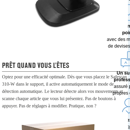
Une techn
poi
avec des m
de devises 
PRÊT QUAND VOUS L’ÊTES
Un su
Optez pour une efficacité optimale. Dès que vous placez le Safescan
profes
310-W dans le support, il active automatiquement le mode de
assuré 
détection automatique. Le lecteur détecte alors vos mouvements et
propres 
scanne chaque article que vous lui présentez. Pas de boutons à
appuyer. Pas de réglages à modifier. Pratique, non ?
20 ans d’
en tant q