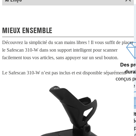
MIEUX ENSEMBLE
Découvrez la simplicité du scan mains libres ! Il vous suffit de placer
le Safescan 310-W dans son support intelligent pour scanner
facilement tous vos articles, sans appuyer sur un seul bouton.
Des pr
dura
Le Safescan 310-W n’est pas inclus et est disponible séparément.
conçus p
dans le
Des résul
pré
testés 
banques c