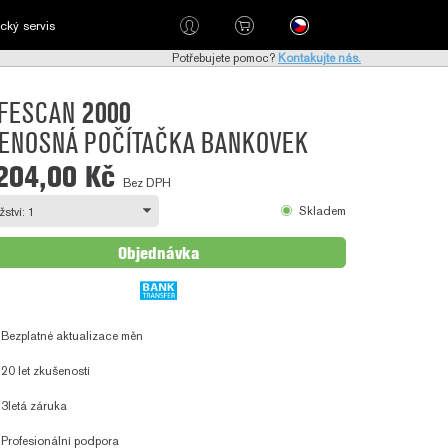
cký servis
Potřebujete pomoc?
Kontakujte nás.
FESCAN
2000
ENOSNÁ POČÍTAČKA BANKOVEK
204,00 Kč
Bez DPH
Skladem
Objednávka
Bezplatné aktualizace měn
20 let zkušeností
3letá záruka
Profesionální podpora