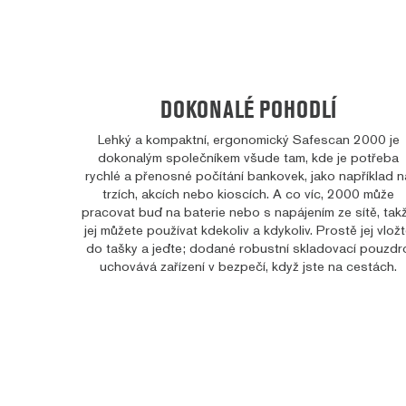
DOKONALÉ POHODLÍ
Lehký a kompaktní, ergonomický Safescan 2000 je
dokonalým společníkem všude tam, kde je potřeba
rychlé a přenosné počítání bankovek, jako například n
trzích, akcích nebo kioscích. A co víc, 2000 může
pracovat buď na baterie nebo s napájením ze sítě, tak
jej můžete používat kdekoliv a kdykoliv. Prostě jej vlož
do tašky a jeďte; dodané robustní skladovací pouzdr
uchovává zařízení v bezpečí, když jste na cestách.