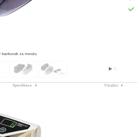
0 bankovek za minutu
Specifikace
V krabici