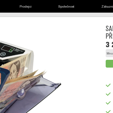
Prodejci
Společnost
Zákazni
SA
PŘ
3 