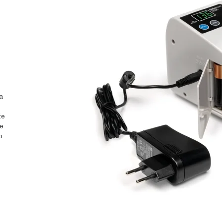
a
že
te
o