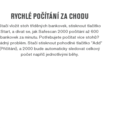
RYCHLÉ POČÍTÁNÍ ZA CHODU
Stačí vložit stoh tříděných bankovek, stisknout tlačítko
Start, a dívat se, jak Safescan 2000 počítání až 600
bankovek za minutu. Potřebujete počítat více stohů?
ádný problém. Stačí stisknout pohodlné tlačítko "Add"
(Přičítání), a 2000 bude automaticky sledovat celkový
počet napříč jednotlivými běhy.