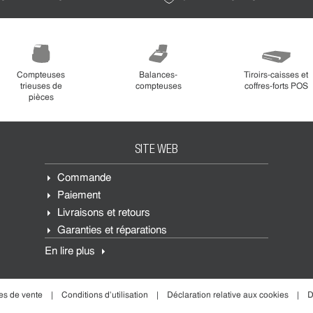
Compteuses
Balances-
Tiroirs-caisses et
trieuses de
compteuses
coffres-forts POS
pièces
SITE WEB
Commande
Paiement
Livraisons et retours
Garanties et réparations
En lire plus
es de vente
Conditions d'utilisation
Déclaration relative aux cookies
D