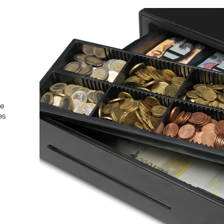
de
es