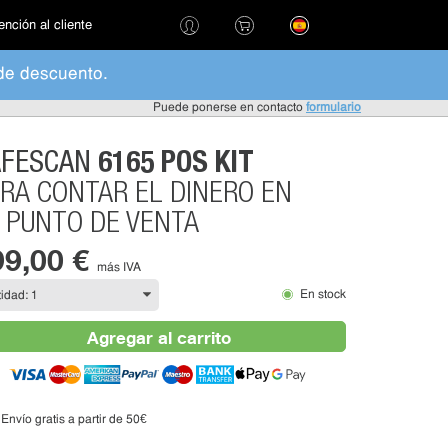
ención al cliente
de descuento.
Puede ponerse en contacto
formulario
6165 POS KIT
AFESCAN
RA CONTAR EL DINERO EN
 PUNTO DE VENTA
99,00 €
más IVA
En stock
Agregar al carrito
Envío gratis a partir de 50€