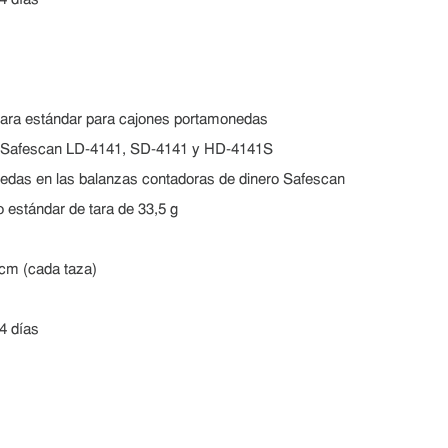
4 días
tara estándar para cajones portamonedas
s Safescan LD-4141, SD-4141 y HD-4141S
onedas en las balanzas contadoras de dinero Safescan
o estándar de tara de 33,5 g
 cm (cada taza)
4 días