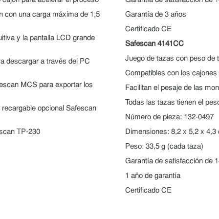
cajón para acelerar el proceso
Garantía de satisfacción de 1
ón con una carga máxima de 1,5
Garantía de 3 años
Certificado CE
uitiva y la pantalla LCD grande
Safescan 4141CC
Juego de tazas con peso de 
ara descargar a través del PC
Compatibles con los cajone
afescan MCS para exportar los
Facilitan el pesaje de las m
Todas las tazas tienen el pes
ía recargable opcional Safescan
Número de pieza: 132-0497
escan TP-230
Dimensiones: 8,2 x 5,2 x 4,3
Peso: 33,5 g (cada taza)
Garantía de satisfacción de 1
1 año de garantía
Certificado CE