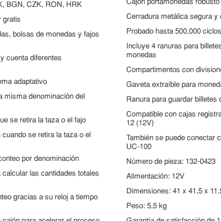
Cajón portamonedas robusto 
K, BGN, CZK, RON, HRK
Cerradura metálica segura y c
 gratis
Probado hasta 500,000 ciclos 
das, bolsas de monedas y fajos
Incluye 4 ranuras para billet
monedas
 cuenta diferentes
Compartimentos con division
tema adaptativo
Gaveta extraíble para moned
 la misma denominación del
Ranura para guardar billetes 
Compatible con cajas registr
 se retira la taza o el fajo
12 (12V)
uando se retira la taza o el
También se puede conectar c
UC-100
 conteo por denominación
Número de pieza: 132-0423
a calcular las cantidades totales
Alimentación: 12V
Dimensiones: 41 x 41,5 x 11
nteo gracias a su reloj a tiempo
Peso: 5,5 kg