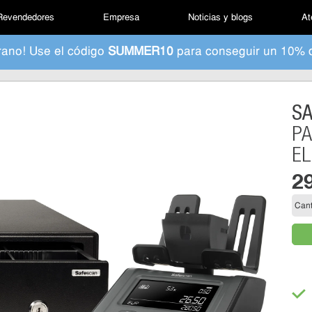
Revendedores
Empresa
Noticias y blogs
At
rano! Use el código
SUMMER10
para conseguir un 10% 
S
PA
EL
2