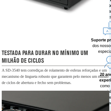
tecno
com atua
monetárias
Suporte pr
dos nosso
TESTADA PARA DURAR NO MÍNIMO UM
especia
MILHÃO DE CICLOS
A SD-3540 tem corrediças de rolamento de esferas reforçadas e um
20 an
mecanismo de lingueta robusto que garantem pelo menos um milhão
exper
de ciclos de abertura e fecho sem problemas.
como 
especia
manusea
dinhe