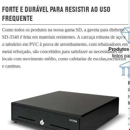
FORTE E DURÁVEL PARA RESISTIR AO USO
FREQUENTE
Como todos os produtos na nossa gama SD, a gaveta para dinheiro
SD-3540 é feita em materiais resistentes. A carcaça robusta de aço e
o tabuleiro em PVC à prova de arrombamento, com rebaixadores em
Produtos
metal reforçado, são concebidos para satisfazer as necessidades de
feitos pa
locais com movimento médio, como cafetarias de escolas,escritórios
e cantinas.
Resulta
prec
testados 
centr
A mais 