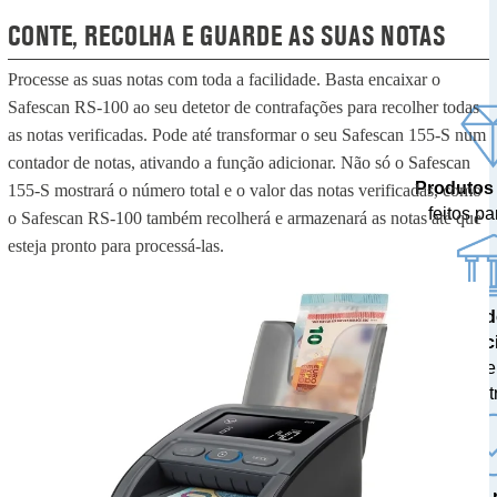
CONTE, RECOLHA E GUARDE AS SUAS NOTAS
Processe as suas notas com toda a facilidade. Basta encaixar o
Safescan RS-100 ao seu detetor de contrafações para recolher todas
as notas verificadas. Pode até transformar o seu Safescan 155-S num
contador de notas, ativando a função adicionar. Não só o Safescan
Produtos
155-S mostrará o número total e o valor das notas verificadas, como
feitos pa
o Safescan RS-100 também recolherá e armazenará as notas até que
esteja pronto para processá-las.
Resulta
prec
testados 
centr
A mais 