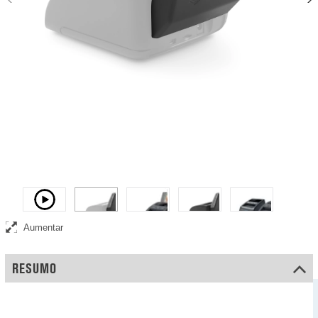
Empilhador de notas amovível que recolhe e armazena notas
verificadas
Vídeo
Aumentar
RESUMO