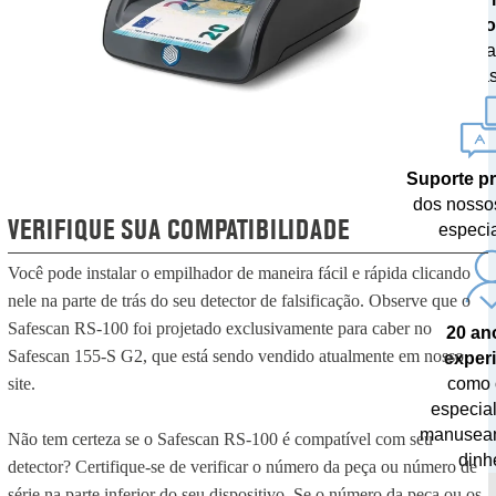
tecno
com atua
monetárias
Suporte pr
dos nosso
VERIFIQUE SUA COMPATIBILIDADE
especia
Você pode instalar o empilhador de maneira fácil e rápida clicando
nele na parte de trás do seu detector de falsificação. Observe que o
Safescan RS-100 foi projetado exclusivamente para caber no
20 an
Safescan 155-S G2, que está sendo vendido atualmente em nosso
exper
como 
site.
especia
manusea
Não tem certeza se o Safescan RS-100 é compatível com seu
dinhe
detector? Certifique-se de verificar o número da peça ou número de
série na parte inferior do seu dispositivo. Se o número da peça ou os