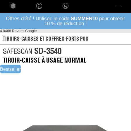
Language
Offres d'été ! Utilisez le code
SUMMER10
pour obtenir
10 % de réduction !
4.8
468 Revues Google
TIROIRS-CAISSES ET COFFRES-FORTS POS
SD-3540
SAFESCAN
TIROIR-CAISSE À USAGE NORMAL
Bestseller