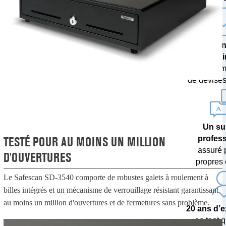
Une techn
poi
avec des m
de devises 
Un su
TESTÉ POUR AU MOINS UN MILLION
profes
assuré 
D'OUVERTURES
propres 
Le Safescan SD-3540 comporte de robustes galets à roulement à
billes intégrés et un mécanisme de verrouillage résistant garantissant
au moins un million d'ouvertures et de fermetures sans problème.
20 ans d’
en tant q