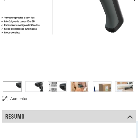
Leitor de códigos de barras sem fios Safescan 330-W
Aumentar
RESUMO