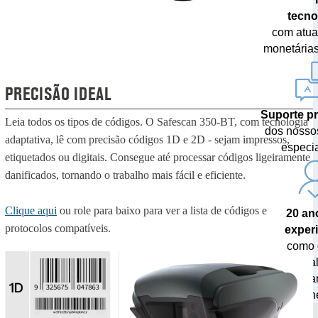
tecno
com atua
monetárias
PRECISÃO IDEAL
Suporte pr
Leia todos os tipos de códigos. O Safescan 350-BT, com tecnologia
dos nosso
adaptativa, lê com precisão códigos 1D e 2D - sejam impressos,
especia
etiquetados ou digitais. Consegue até processar códigos ligeiramente
danificados, tornando o trabalho mais fácil e eficiente.
Clique aqui
ou role para baixo para ver a lista de códigos e
20 an
protocolos compatíveis.
exper
como 
especia
manusea
dinhe