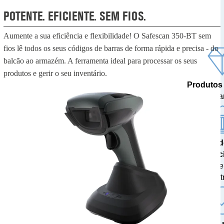
POTENTE. EFICIENTE. SEM FIOS.
Aumente a sua eficiência e flexibilidade! O Safescan 350-BT sem
fios lê todos os seus códigos de barras de forma rápida e precisa - do
balcão ao armazém. A ferramenta ideal para processar os seus
produtos e gerir o seu inventário.
Produtos
feitos pa
Resulta
prec
testados 
centr
A mais 