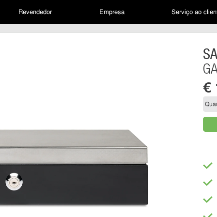
Revendedor
Empresa
Serviço ao clien
S
GA
€