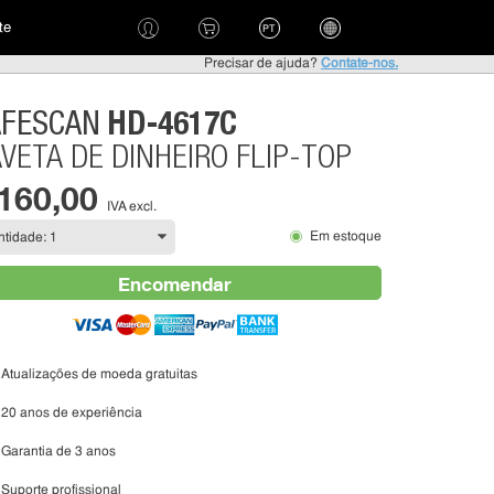
te
PT
Precisar de ajuda?
Contate-nos.
HD-4617C
AFESCAN
VETA DE DINHEIRO FLIP-TOP
 160,00
IVA excl.
Em estoque
Encomendar
Atualizações de moeda gratuitas
20 anos de experiência
Garantia de 3 anos
Suporte profissional