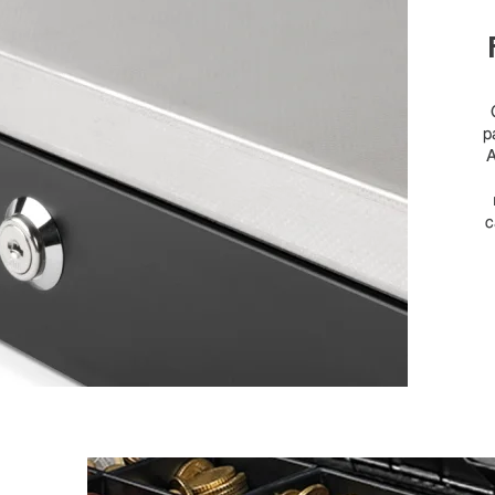
p
A
c