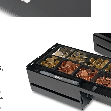
,
8
os
r