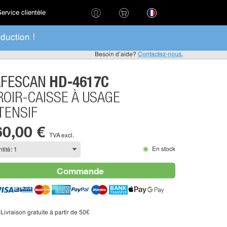
ervice clientèle
duction !
Besoin d'aide?
Contactez-nous.
HD-4617C
AFESCAN
ROIR-CAISSE À USAGE
TENSIF
60,00 €
TVA excl.
En stock
Commande
Livraison gratuite à partir de 50€