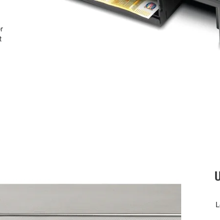
r
t
L