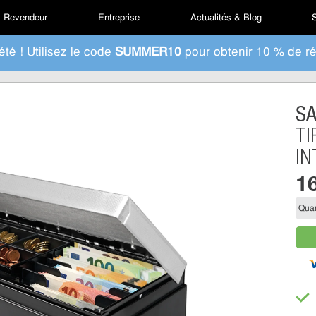
Revendeur
Entreprise
Actualités & Blog
S
été ! Utilisez le code
SUMMER10
pour obtenir 10 % de ré
S
TI
IN
1