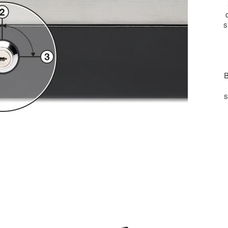
s
B
s