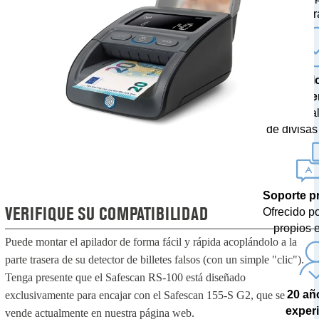
centr
Tecnol
última g
Con actua
de divisas 
Soporte p
VERIFIQUE SU COMPATIBILIDAD
Ofrecido p
propios 
Puede montar el apilador de forma fácil y rápida acoplándolo a la
parte trasera de su detector de billetes falsos (con un simple "clic").
Tenga presente que el Safescan RS-100 está diseñado
20 añ
exclusivamente para encajar con el Safescan 155-S G2, que se
exper
vende actualmente en nuestra página web.