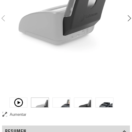
Apilador de billetes extraíble que recoge y almacena los billetes
verificados
Vídeo
Aumentar
RESUMEN