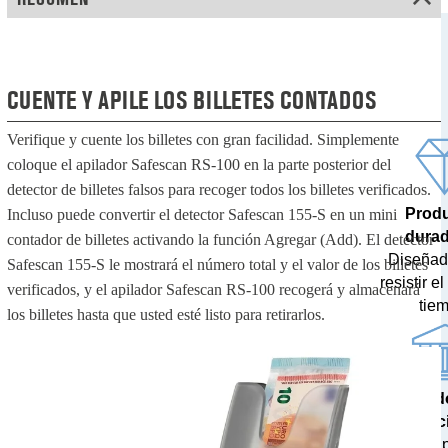
CUENTE Y APILE LOS BILLETES CONTADOS
Verifique y cuente los billetes con gran facilidad. Simplemente
coloque el apilador Safescan RS-100 en la parte posterior del
detector de billetes falsos para recoger todos los billetes verificados.
Prod
Incluso puede convertir el detector Safescan 155-S en un mini
dura
contador de billetes activando la función Agregar (Add). El detector
Diseñad
Safescan 155-S le mostrará el número total y el valor de los billetes
resistir e
verificados, y el apilador Safescan RS-100 recogerá y almacenará
tie
los billetes hasta que usted esté listo para retirarlos.
Resultad
prec
Probados 