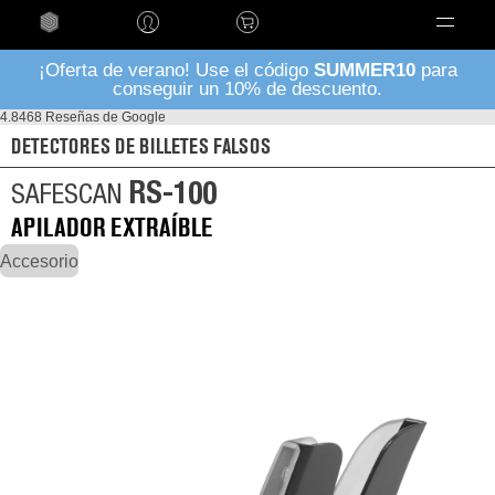
Language
¡Oferta de verano! Use el código
SUMMER10
para
conseguir un 10% de descuento.
4.8
468 Reseñas de Google
DETECTORES DE BILLETES FALSOS
RS-100
SAFESCAN
APILADOR EXTRAÍBLE
Accesorio