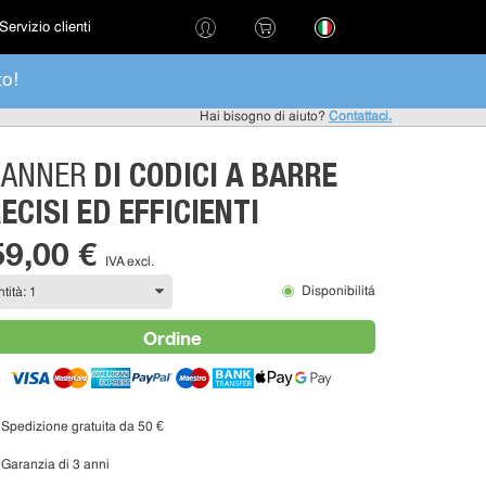
Servizio clienti
to!
Hai bisogno di aiuto?
Contattaci.
DI CODICI A BARRE
CANNER
ECISI ED EFFICIENTI
59,00 €
IVA excl.
Disponibilitá
Ordine
Spedizione gratuita da 50 €
Garanzia di 3 anni