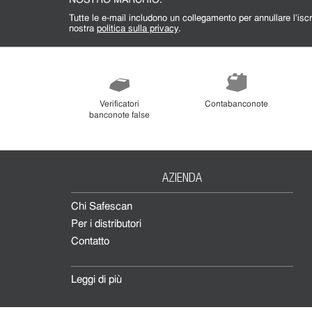
NOSTRO MARCHIO.
Tutte le e-mail includono un collegamento per annullare l'iscrizione. È possibile annullare l'iscrizione in qualsiasi momento. Consulta la
nostra
politica sulla privacy
.
Verificatori
Contabanconote
banconote false
AZIENDA
Chi Safescan
Per i distributori
Contatto
Leggi di più