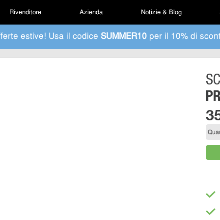
Rivenditore
Azienda
Notizie & Blog
ferte estive! Usa il codice
SUMMER10
per il 10% di scon
S
PR
3