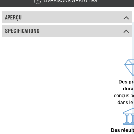
LIVRAISONS GRATUITES
APERÇU
SPÉCIFICATIONS
Des pr
dura
conçus p
dans le
Des résul