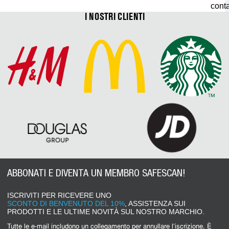
cont
I NOSTRI CLIENTI
ABBONATI E DIVENTA UN MEMBRO SAFESCAN!
ISCRIVITI PER RICEVERE UNO
SCONTO DI BENVENUTO DEL 10%
, ASSISTENZA SUI
PRODOTTI E LE ULTIME NOVITÀ SUL NOSTRO MARCHIO.
Tutte le e-mail includono un collegamento per annullare l'iscrizione. È