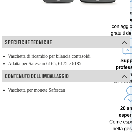
Tecno
all’ava
con aggi
gratuiti de
SPECIFICHE TECNICHE
Vaschetta di ricambio per bilancia contasoldi
Supp
Adatta per Safescan 6165, 6175 e 6185
profes
offerto di
CONTENUTO DELL'IMBALLAGGIO
dai nostri
Vaschetta per monete Safescan
20 an
esper
Come esper
nella ges