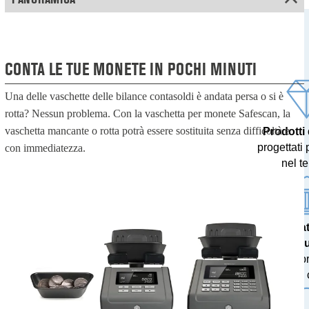
CONTA LE TUE MONETE IN POCHI MINUTI
Una delle vaschette delle bilance contasoldi è andata persa o si è
rotta? Nessun problema. Con la vaschetta per monete Safescan, la
vaschetta mancante o rotta potrà essere sostituita senza difficoltà e
Prodotti
progettati 
con immediatezza.
nel t
Risulta
accu
testati p
banche c