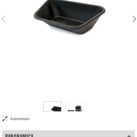
Vaschetta di ricambio per bilancia contasoldi
Aumentare
PANORAMICA