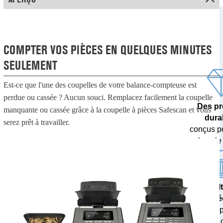
COMPTER VOS PIÈCES EN QUELQUES MINUTES
SEULEMENT
Est-ce que l'une des coupelles de votre balance-compteuse est
perdue ou cassée ? Aucun souci. Remplacez facilement la coupelle
Des pr
manquante ou cassée grâce à la coupelle à pièces Safescan et vous
dura
serez prêt à travailler.
conçus p
dans le
Des résul
pré
testés 
banques c