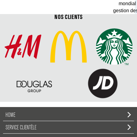
mondial
gestion de
NOS CLIENTS
HOME
SERVICE CLIENTÈLE