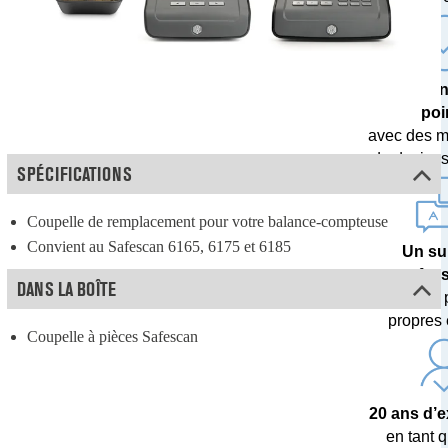
Une techn
poi
avec des m
de devises 
SPÉCIFICATIONS
Coupelle de remplacement pour votre balance-compteuse
Convient au Safescan 6165, 6175 et 6185
Un su
profes
DANS LA BOÎTE
assuré 
propres 
Coupelle à pièces Safescan
20 ans d’
en tant q