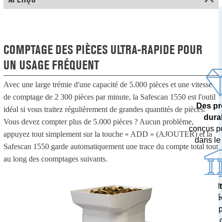
COMPTAGE DES PIÈCES ULTRA-RAPIDE POUR
UN USAGE FRÉQUENT
Avec une large trémie d'une capacité de 5.000 pièces et une vitesse
de comptage de 2 300 pièces par minute, la Safescan 1550 est l'outil
Des pr
idéal si vous traitez régulièrement de grandes quantités de pièces.
dura
Vous devez compter plus de 5.000 pièces ? Aucun problème,
conçus p
appuyez tout simplement sur la touche « ADD » (AJOUTER) et la
dans le
Safescan 1550 garde automatiquement une trace du compte total tout
au long des coomptages suivants.
Des résul
pré
testés 
banques c