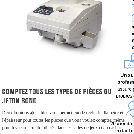
Une techn
poi
avec des m
de devises 
Un su
profes
assuré 
COMPTEZ TOUS LES TYPES DE PIÈCES OU
propres 
JETON ROND
Deux boutons ajustables vous permettent de régler le diamètre et
l'épaisseur pour toutes les pièces que vous voulez compter, même
20 ans d’
pour les jetons ronde utilisés dans les salles de jeux et au casino.
en tant q