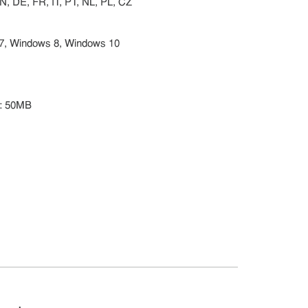
N, DE, FR, IT, PT, NL, PL, CZ
 7, Windows 8, Windows 10
o: 50MB