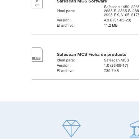
Safescan MCS Software
Safescan 1450, 2265
Ideal para:
2685-S, 2865-S, 288
2995-SX, 6165, 617
Versión:
4.3.6 (31-05-23)
El archivo:
11.2 MB
Safescan MCS Ficha de producto
Ideal para:
Safescan MCS
Versión:
1.0 (26-09-17)
El archivo:
739.7 kB