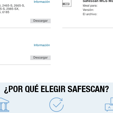
Safescan MCS Ma
Información
, 2465-S, 2665-S,
Ideal para:
5-S, 2985-SX,
Versión:
5, 6185
El archivo:
Descargar
Información
Descargar
¿POR QUÉ ELEGIR SAFESCAN?