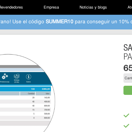
Revendedores
Empresa
Noticias y blogs
At
rano! Use el código
SUMMER10
para conseguir un 10% 
S
PA
6