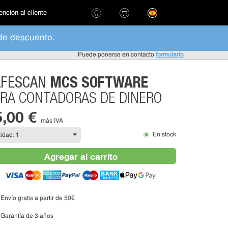
ención al cliente
de descuento.
Puede ponerse en contacto
formulario
MCS SOFTWARE
AFESCAN
RA CONTADORAS DE DINERO
5,00 €
más IVA
En stock
Agregar al carrito
Envío gratis a partir de 50€
Garantía de 3 años