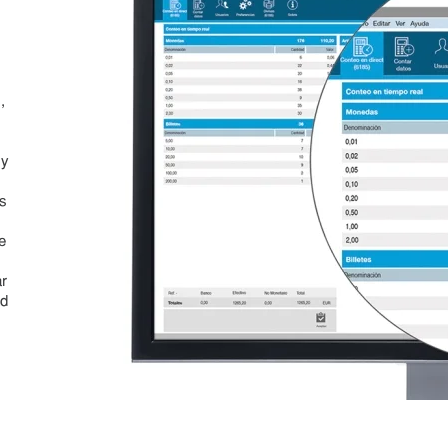
,
 y
es
e
ar
ad