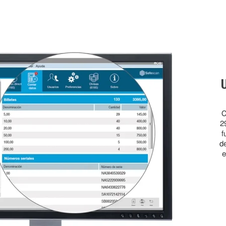
C
2
f
d
e