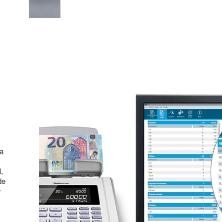
ca
r
,
de
y