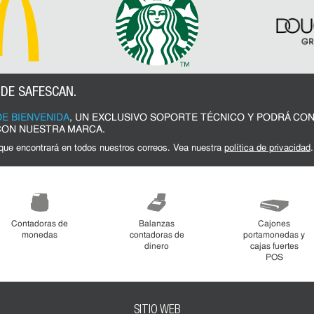
 DE SAFESCAN.
E BIENVENIDA
, UN EXCLUSIVO SOPORTE TÉCNICO Y PODRÁ CO
 CON NUESTRA MARCA.
 que encontrará en todos nuestros correos. Vea nuestra
política de privacidad
.
Contadoras de
Balanzas
Cajones
monedas
contadoras de
portamonedas y
dinero
cajas fuertes
POS
SITIO WEB