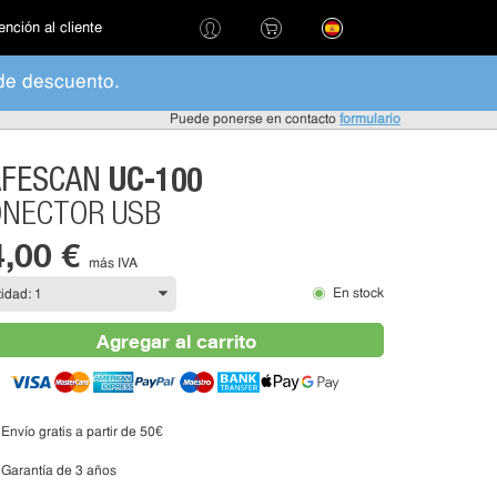
ención al cliente
de descuento.
Puede ponerse en contacto
formulario
UC-100
AFESCAN
NECTOR USB
4,00 €
más IVA
En stock
Agregar al carrito
Envío gratis a partir de 50€
Garantía de 3 años