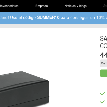
Revendedores
Empresa
Noticias y blogs
At
rano! Use el código
SUMMER10
para conseguir un 10% 
S
CO
4